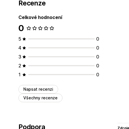
Recenze
Celkové hodnocení
0
5
0
4
0
3
0
2
0
1
0
Napsat recenzi
Všechny recenze
Podpora
Zdroj