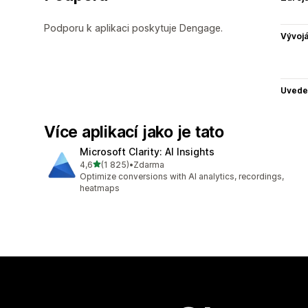
Podporu k aplikaci poskytuje Dengage.
Vývojá
Uvede
Více aplikací jako je tato
Microsoft Clarity: AI Insights
z 5 hvězd
4,6
(1 825)
•
Zdarma
Celkový počet recenzí: 1825
Optimize conversions with AI analytics, recordings,
heatmaps