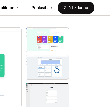
aplikace
Přihlásit se
Začít zdarma