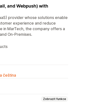
ail, and Webpush) with
aaS) provider whose solutions enable
ustomer experience and reduce
ce in MarTech, the company offers a
d and On-Premises.
ducts
a čeština
Zobrazit funkce