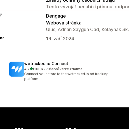
Tento vývojář nenabízí přímou podpor
ř
Dengage
Webová stránka
Ulus, Adnan Saygun Cad, Kelaynak Sk. 
na
19. září 2024
wetracked.io Connect
z 5 hvězd
4,7
(100)
•
Zkušební verze zdarma
Celkový počet recenzí: 100
Connect your store to the wetracked.io ad tracking
platform