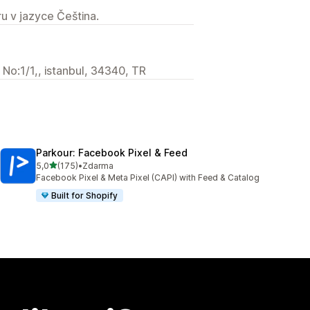
u v jazyce Čeština.
No:1/1,, istanbul, 34340, TR
Parkour: Facebook Pixel & Feed
z 5 hvězd
5,0
(175)
•
Zdarma
Celkový počet recenzí: 175
Facebook Pixel & Meta Pixel (CAPI) with Feed & Catalog
Built for Shopify