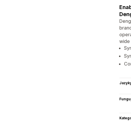
Enab
Den
Denga
bran
opera
wide 
Syn
Syn
Con
Jazyk
Funguj
Katego