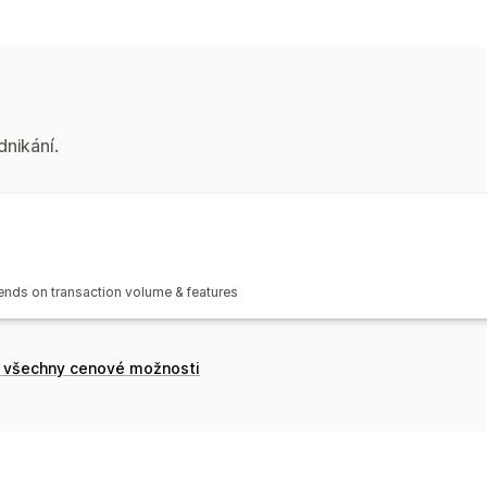
Chování zákazníků
Sledování událostí
Zobrazení stránky
Marketing a prodej
Sledování pixelů
dnikání.
pends on transaction volume & features
t všechny cenové možnosti