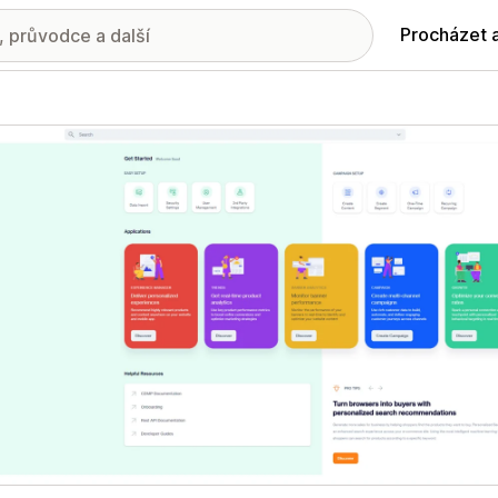
Procházet 
ie propagovaných obrázků