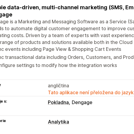
le data-driven, multi-channel marketing (SMS, Em
gage
ge is a Marketing and Messaging Software as a Service (S
ds to automate digital customer engagement to improve c
ting costs. Driven by a team of experts with vast experien
range of products and solutions available both in the Clou
c events including Page View & Shopping Cart Events
c transactional data including Orders, Customers, and Pro
figure settings to modify how the integration works
y
angličtina
Tato aplikace není přeložena do jazyk
e s:
Pokladna
Dengage
rie
Analytika