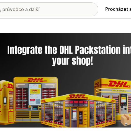
Procházet 
ie propagovaných obrázků