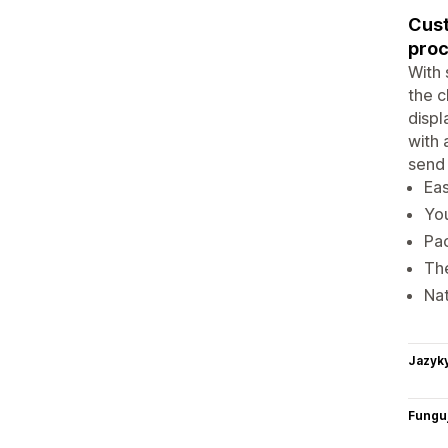
Cust
proc
With 
the c
displ
with 
send 
Eas
You
Pac
The
Nat
Jazyk
Funguj