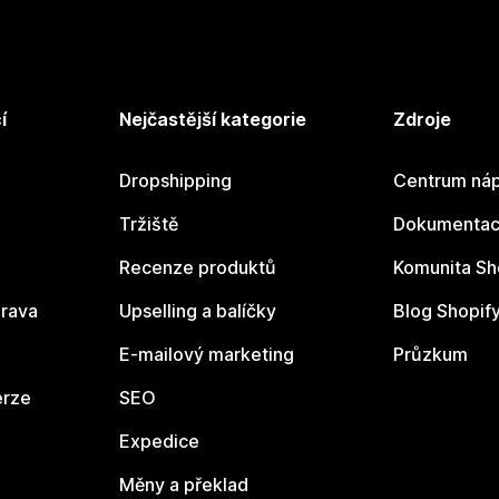
í
Nejčastější kategorie
Zdroje
Dropshipping
Centrum náp
Tržiště
Dokumentace
Recenze produktů
Komunita Sh
rava
Upselling a balíčky
Blog Shopif
E-mailový marketing
Průzkum
erze
SEO
Expedice
Měny a překlad