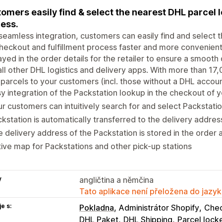
omers easily find & select the nearest DHL parcel
ess.
seamless integration, customers can easily find and select
heckout and fulfillment process faster and more convenient
ayed in the order details for the retailer to ensure a smooth
all other DHL logistics and delivery apps. With more than 1
parcels to your customers (incl. those without a DHL accoun
y integration of the Packstation lookup in the checkout of 
r customers can intuitively search for and select Packstati
kstation is automatically transferred to the delivery addres
 delivery address of the Packstation is stored in the order 
ive map for Packstations and other pick-up stations
y
angličtina a němčina
Tato aplikace není přeložena do jazyk
e s:
Pokladna
Administrátor Shopify
Che
DHL Paket
DHL Shipping
Parcel lock