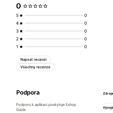
0
5
0
4
0
3
0
2
0
1
0
Napsat recenzi
Všechny recenze
Podpora
Zdroj
Podporu k aplikaci poskytuje Eshop
Vývojá
Guide.