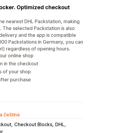
 locker. Optimized checkout
 the nearest DHL Packstation, making
. The selected Packstation is also
 delivery and the app is compatible
7,000 Packstations in Germany, you can
t) regardless of opening hours.
your online shop
on in the checkout
s of your shop
after purchase
a čeština
ckout
Checkout Blocks
DHL
er