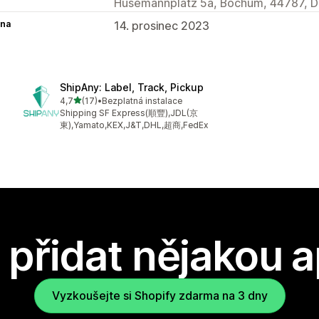
Husemannplatz 5a, Bochum, 44787, D
na
14. prosinec 2023
ShipAny: Label, Track, Pickup
z 5 hvězd
4,7
(17)
•
Bezplatná instalace
Celkový počet recenzí: 17
Shipping SF Express(順豐),JDL(京
東),Yamato,KEX,J&T,DHL,超商,FedEx
přidat nějakou a
Vyzkoušejte si Shopify zdarma na 3 dny