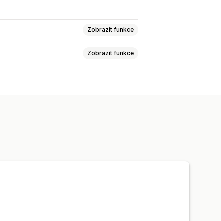
Zobrazit funkce
Zobrazit funkce
 zásilek
Vlastní balení
ení
Výběr dopravce