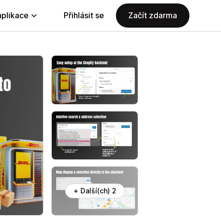
aplikace
Přihlásit se
Začít zdarma
+ Další(ch) 2