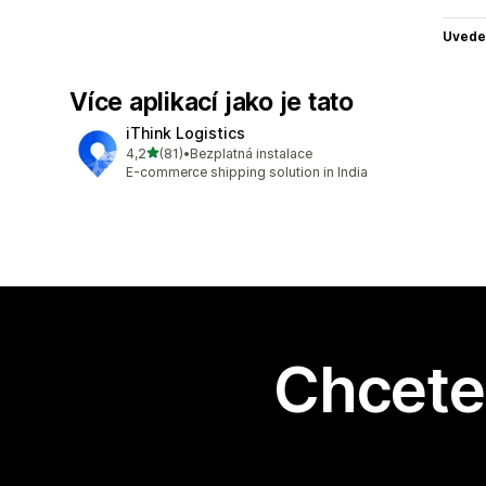
Uvede
Více aplikací jako je tato
iThink Logistics
z 5 hvězd
4,2
(81)
•
Bezplatná instalace
Celkový počet recenzí: 81
E-commerce shipping solution in India
Chcete 