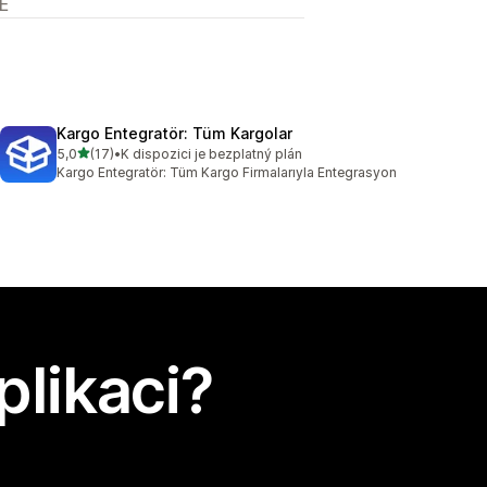
E
Kargo Entegratör: Tüm Kargolar
z 5 hvězd
5,0
(17)
•
K dispozici je bezplatný plán
Celkový počet recenzí: 17
Kargo Entegratör: Tüm Kargo Firmalarıyla Entegrasyon
plikaci?