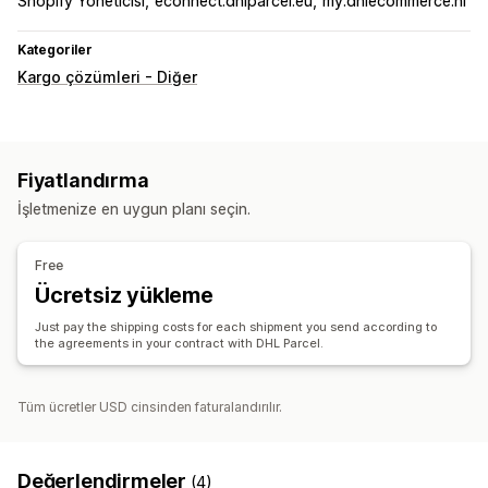
Shopify Yöneticisi
econnect.dhlparcel.eu
my.dhlecommerce.nl
Kategoriler
Kargo çözümleri - Diğer
Fiyatlandırma
İşletmenize en uygun planı seçin.
Free
Ücretsiz yükleme
Just pay the shipping costs for each shipment you send according to
the agreements in your contract with DHL Parcel.
Tüm ücretler USD cinsinden faturalandırılır.
Değerlendirmeler
(4)