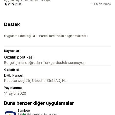
Uygulamayı kullanma süresi:2 gün
14 Mart 2026
Destek
Uygulama desteği DHL Parcel tarafından sağlanmaktadır.
Kaynaklar
Gizlilik politikası
Bu geliştirici doğrudan Türkçe destek sunmuyor.
Geliştirici
DHL Parcel
Reactorweg 25, Utrecht, 3542AD, NL
Yayınlanma
11 Eylül 2020
Buna benzer diğer uygulamalar
Zambeel
5 yıldız üzerinden
5,0
(3)
•
Ücretsiz plan mevcut