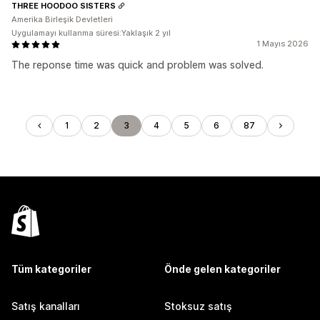
THREE HOODOO SISTERS
Amerika Birleşik Devletleri
Uygulamayı kullanma süresi:Yaklaşık 2 yıl
1 Mayıs 2026
The reponse time was quick and problem was solved.
1
2
3
4
5
6
87
Tüm kategoriler
Önde gelen kategoriler
Satış kanalları
Stoksuz satış