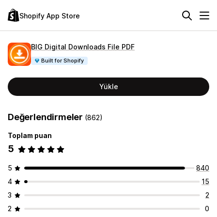
Shopify App Store
BIG Digital Downloads File PDF
Built for Shopify
Yükle
Değerlendirmeler
(862)
Toplam puan
5
5
840
4
15
3
2
2
0