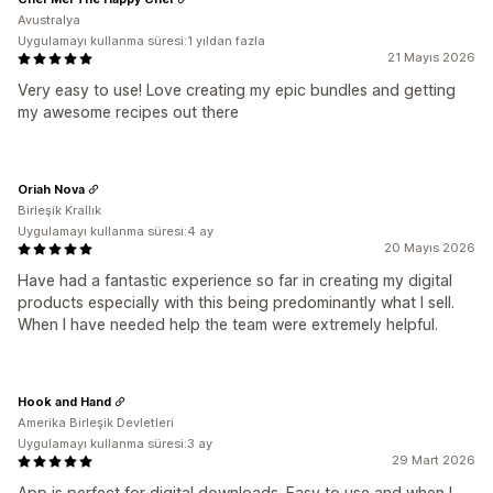
Avustralya
Uygulamayı kullanma süresi:1 yıldan fazla
21 Mayıs 2026
Very easy to use! Love creating my epic bundles and getting
my awesome recipes out there
Oriah Nova
Birleşik Krallık
Uygulamayı kullanma süresi:4 ay
20 Mayıs 2026
Have had a fantastic experience so far in creating my digital
products especially with this being predominantly what I sell.
When I have needed help the team were extremely helpful.
Hook and Hand
Amerika Birleşik Devletleri
Uygulamayı kullanma süresi:3 ay
29 Mart 2026
App is perfect for digital downloads. Easy to use and when I