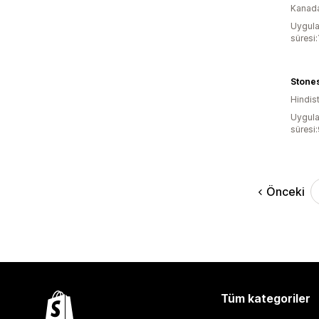
Kanad
Uygula
süresi:
Stone
Hindis
Uygula
süresi
Önceki
Tüm kategoriler