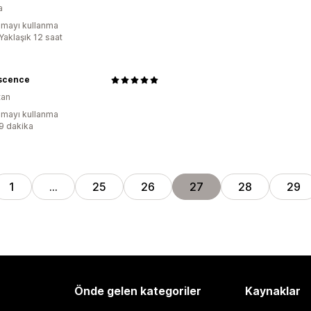
a
mayı kullanma
Yaklaşık 12 saat
scence
tan
mayı kullanma
:9 dakika
1
…
25
26
27
28
29
Önde gelen kategoriler
Kaynaklar