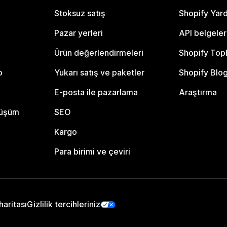
Stoksuz satış
Shopify Yar
Pazar yerleri
API belgeler
Ürün değerlendirmeleri
Shopify Top
o
Yukarı satış ve paketler
Shopify Blo
E-posta ile pazarlama
Araştırma
nüşüm
SEO
Kargo
Para birimi ve çeviri
haritası
Gizlilik tercihleriniz