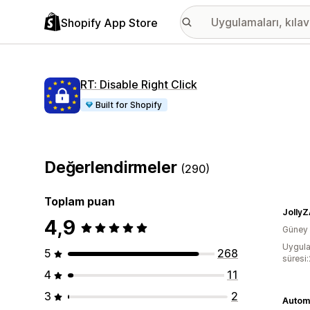
Shopify App Store
RT: Disable Right Click
Built for Shopify
Değerlendirmeler
(290)
Toplam puan
Jolly
4,9
Güney 
Uygula
5
268
süresi
4
11
3
2
Autom