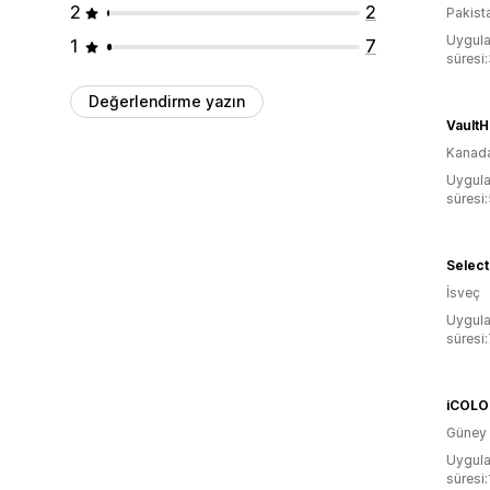
2
2
Pakist
Uygula
1
7
süresi
Değerlendirme yazın
Vault
Kanad
Uygula
süresi
Select
İsveç
Uygula
süresi
iCOLO
Güney 
Uygula
süresi