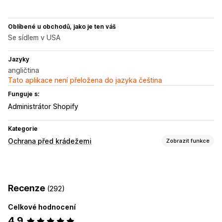
Oblíbené u obchodů, jako je ten váš
Se sídlem v USA
Jazyky
angličtina
Tato aplikace není přeložena do jazyka čeština
Funguje s:
Administrátor Shopify
Kategorie
Ochrana před krádežemi
Zobrazit funkce
Chráněné prostředky
Obsah blogu
Obrázky
Text
Digitální prostředky
Recenze
(292)
Kód webové stránky
Celkové hodnocení
Blokované akce
4,9
Kopírování a vkládání
Snímek obrazovky