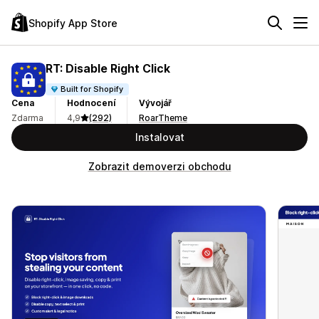
Shopify App Store
RT: Disable Right Click
Built for Shopify
Cena
Hodnocení
Vývojář
Zdarma
4,9
(292)
RoarTheme
Instalovat
Zobrazit demoverzi obchodu