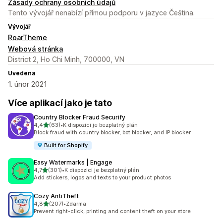
Zásady ochrany osobních údajů
Tento vývojář nenabízí přímou podporu v jazyce Čeština.
Vývojář
RoarTheme
Webová stránka
District 2, Ho Chi Minh, 700000, VN
Uvedena
1. únor 2021
Více aplikací jako je tato
Country Blocker Fraud Securify
z 5 hvězd
4,4
(63)
•
K dispozici je bezplatný plán
Celkový počet recenzí: 63
Block fraud with country blocker, bot blocker, and IP blocker
Built for Shopify
Easy Watermarks | Engage
z 5 hvězd
4,7
(301)
•
K dispozici je bezplatný plán
Celkový počet recenzí: 301
Add stickers, logos and texts to your product photos
Cozy AntiTheft
z 5 hvězd
4,8
(207)
•
Zdarma
Celkový počet recenzí: 207
Prevent right-click, printing and content theft on your store