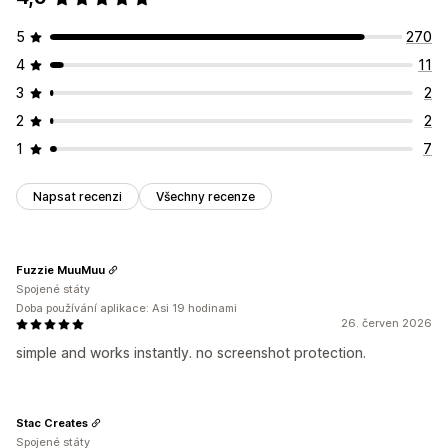
Kliknutí pravým tlačítkem
Stahování obrázků
5
270
Ukládání obrázků
Kontrola prvku
Klávesové zkratky
4
11
Zpráva o copyrightu
3
2
2
2
1
7
Napsat recenzi
Všechny recenze
Fuzzie MuuMuu
Spojené státy
Doba používání aplikace: Asi 19 hodinami
26. červen 2026
simple and works instantly. no screenshot protection.
Stac Creates
Spojené státy