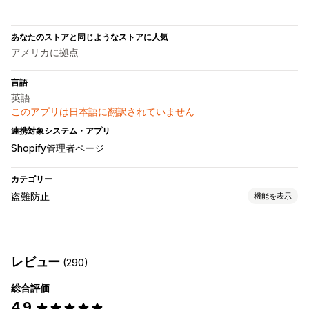
あなたのストアと同じようなストアに人気
アメリカに拠点
言語
英語
このアプリは日本語に翻訳されていません
連携対象システム・アプリ
Shopify管理者ページ
カテゴリー
盗難防止
機能を表示
保護されたアセット
ブログコンテンツ
画像
テキスト
デジタルアセット
レビュー
(290)
ウェブサイトのコード
総合評価
ブロックされたアクション
4.9
コピー&ペースト
画面印刷
右クリック
画像のダウンロード