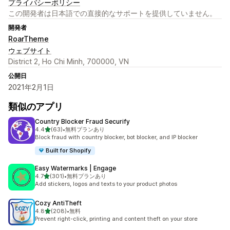
プライバシーポリシー
この開発者は日本語での直接的なサポートを提供していません。
開発者
RoarTheme
ウェブサイト
District 2, Ho Chi Minh, 700000, VN
公開日
2021年2月1日
類似のアプリ
Country Blocker Fraud Securify
5つ星中
4.4
(63)
•
無料プランあり
合計レビュー数：63件
Block fraud with country blocker, bot blocker, and IP blocker
Built for Shopify
Easy Watermarks | Engage
5つ星中
4.7
(301)
•
無料プランあり
合計レビュー数：301件
Add stickers, logos and texts to your product photos
Cozy AntiTheft
5つ星中
4.8
(208)
•
無料
合計レビュー数：208件
Prevent right-click, printing and content theft on your store