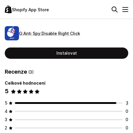
Shopify App Store
G:Anti Spy:Disable Right Click
Instalovat
Recenze
(3)
Celkové hodnocení
5
5
3
4
0
3
0
2
0