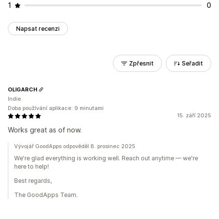
1
0
Napsat recenzi
Zpřesnit
Seřadit
OLIGARCH
Indie
Doba používání aplikace: 9 minutami
15. září 2025
Works great as of now.
Vývojář GoodApps odpověděl 8. prosinec 2025
We're glad everything is working well. Reach out anytime — we're
here to help!
Best regards,
The GoodApps Team.