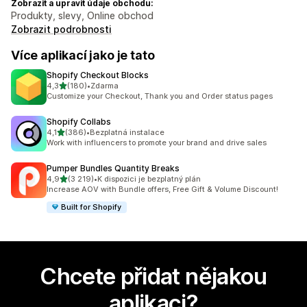
Zobrazit a upravit údaje obchodu:
Produkty, slevy, Online obchod
Zobrazit podrobnosti
Více aplikací jako je tato
Shopify Checkout Blocks
z 5 hvězd
4,3
(180)
•
Zdarma
Celkový počet recenzí: 180
Customize your Checkout, Thank you and Order status pages
Shopify Collabs
z 5 hvězd
4,1
(386)
•
Bezplatná instalace
Celkový počet recenzí: 386
Work with influencers to promote your brand and drive sales
Pumper Bundles Quantity Breaks
z 5 hvězd
4,9
(3 219)
•
K dispozici je bezplatný plán
Celkový počet recenzí: 3219
Increase AOV with Bundle offers, Free Gift & Volume Discount!
Built for Shopify
Chcete přidat nějakou
aplikaci?