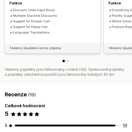
Funkce
Funkce
Discount Code Input Block
Everything 
Multiple Stacked Discounts
Priority Supp
Support for Drawer Cart
White Glove
Support for Popup Cart
Feature Req
Language Translations
14denní zkušební verze zdarma
14denní zkuše
Všechny poplatky jsou fakturovány v měně USD. Opakované poplatky
a poplatky založené na použití jsou fakturovány každých 30 dní.
Recenze
(10)
Celkové hodnocení
5
5
10