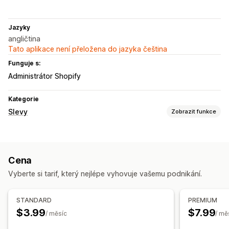
Jazyky
angličtina
Tato aplikace není přeložena do jazyka čeština
Funguje s:
Administrátor Shopify
Kategorie
Slevy
Zobrazit funkce
Typy slev
Slevové kódy
Kupóny
Slevy na košík
Slevy na pokladně
Cena
Vlastní slevy
Vyberte si tarif, který nejlépe vyhovuje vašemu podnikání.
Správa slev
Nástroj Editor
Vlastní kód
Vlastní písma
Sčítání slev
STANDARD
PREMIUM
$3.99
$7.99
/ měsíc
/ mě