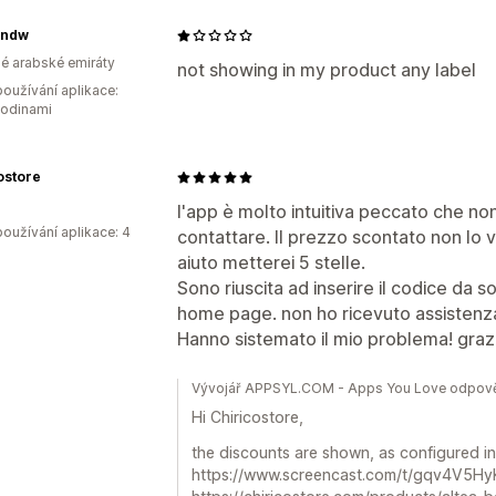
wndw
é arabské emiráty
not showing in my product any label
oužívání aplikace:
hodinami
ostore
l'app è molto intuitiva peccato che no
oužívání aplikace: 4
contattare. Il prezzo scontato non lo v
aiuto metterei 5 stelle.
Sono riuscita ad inserire il codice da
home page. non ho ricevuto assistenz
Hanno sistemato il mio problema! grazi
Vývojář APPSYL.COM - Apps You Love odpově
Hi Chiricostore,
the discounts are shown, as configured in
https://www.screencast.com/t/gqv4V5H