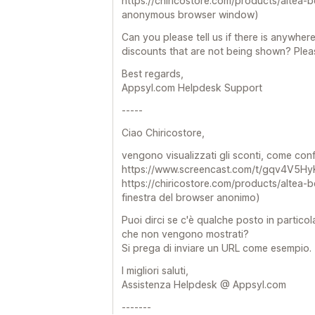
https://chiricostore.com/products/altea-
anonymous browser window)
Can you please tell us if there is anywhere
discounts that are not being shown? Ple
Best regards,
Appsyl.com Helpdesk Support
-----
Ciao Chiricostore,
vengono visualizzati gli sconti, come conf
https://www.screencast.com/t/gqv4V5H
https://chiricostore.com/products/altea-
finestra del browser anonimo)
Puoi dirci se c'è qualche posto in particol
che non vengono mostrati?
Si prega di inviare un URL come esempio.
I migliori saluti,
Assistenza Helpdesk @ Appsyl.com
-------