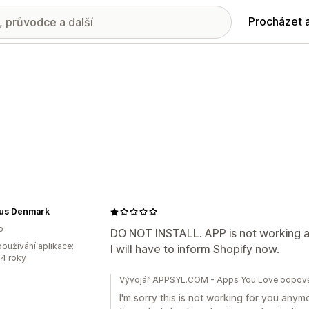
Procházet 
us Denmark
o
DO NOT INSTALL. APP is not working a
oužívání aplikace:
I will have to inform Shopify now.
4 roky
Vývojář APPSYL.COM - Apps You Love odpově
I'm sorry this is not working for you anym