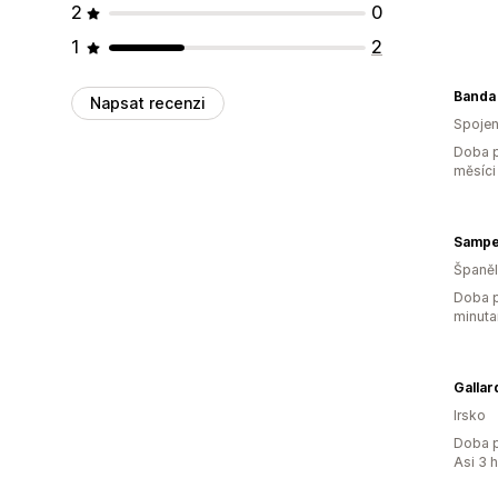
2
0
1
2
Banda
Napsat recenzi
Spojen
Doba p
měsíci
Sampe
Španě
Doba p
minuta
Irsko
Doba p
Asi 3 