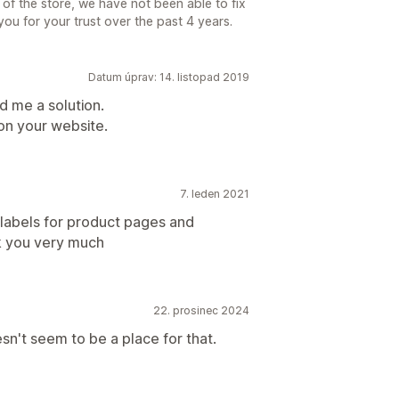
 of the store, we have not been able to fix
you for your trust over the past 4 years.
Datum úprav: 14. listopad 2019
d me a solution.
on your website.
7. leden 2021
 labels for product pages and
nk you very much
22. prosinec 2024
esn't seem to be a place for that.