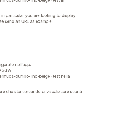
bermuda-dumbo-lino-beige (test in
 in particular you are looking to display
ase send an URL as example.
igurato nell'app:
yKSGW
bermuda-dumbo-lino-beige (test nella
are che stai cercando di visualizzare sconti