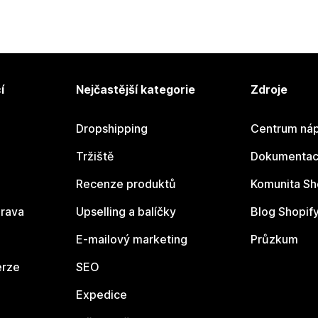
í
Nejčastější kategorie
Zdroje
Dropshipping
Centrum náp
Tržiště
Dokumentace
Recenze produktů
Komunita Sh
rava
Upselling a balíčky
Blog Shopif
E-mailový marketing
Průzkum
erze
SEO
Expedice