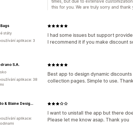
times, but due to extensive customization
this for you. We are truly sorry and thank 
 Bags
é státy
I had some issues but support provide
oužívání aplikace: 3
I recommend it if you make discount s
drano S.A.
lsko
Best app to design dynamic discounts
oužívání aplikace: 38
collection pages. Simple to use. Tha
mi
Gallardo & Blaine Designs
I want to unistall the app but there do
oužívání aplikace:
Please let me know asap. Thank you
hodinami