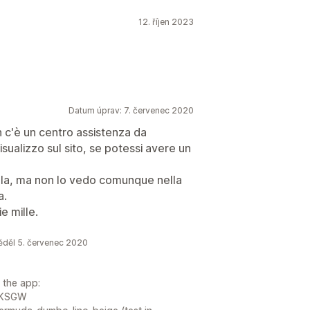
12. říjen 2023
Datum úprav: 7. červenec 2020
n c'è un centro assistenza da
isualizzo sul sito, se potessi avere un
 sola, ma non lo vedo comunque nella
a.
e mille.
děl 5. červenec 2020
 the app:
yKSGW