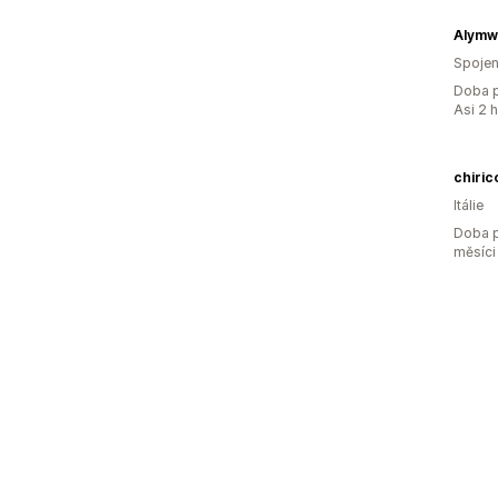
Alym
Spojen
Doba p
Asi 2 
chiric
Itálie
Doba p
měsíci