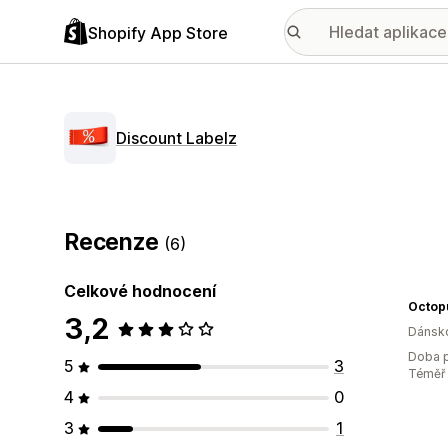
Shopify App Store
Discount Labelz
Recenze
(6)
Celkové hodnocení
Octop
3,2
Dánsk
Doba p
5
3
Téměř 
4
0
3
1