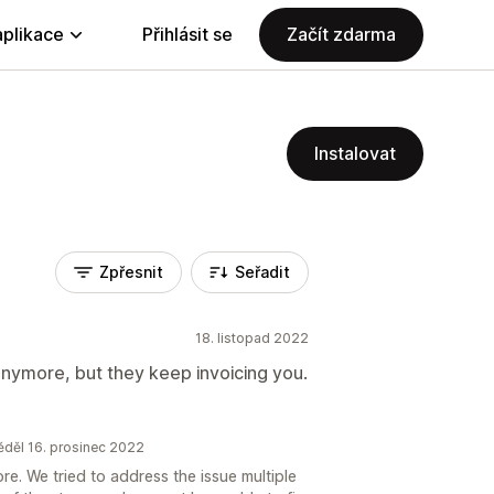
aplikace
Přihlásit se
Začít zdarma
Instalovat
Zpřesnit
Seřadit
18. listopad 2022
nymore, but they keep invoicing you.
děl 16. prosinec 2022
ore. We tried to address the issue multiple