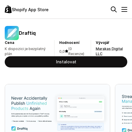
Shopify App Store
Draftiq
Cena
Hodnocení
Vývojář
K dispozici je bezplatný
(0
Marakas Digital
0,0
plán
Recenze)
LLC
Instalovat