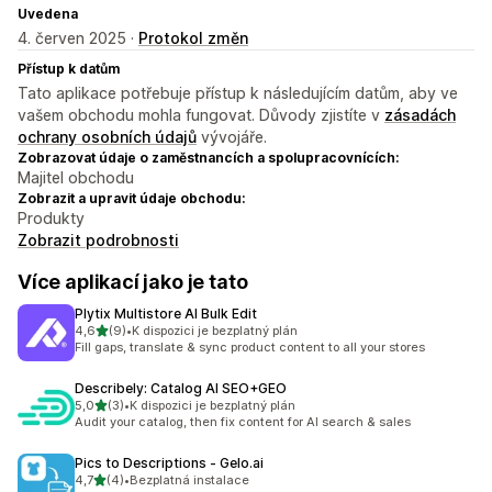
Uvedena
4. červen 2025 ·
Protokol změn
Přístup k datům
Tato aplikace potřebuje přístup k následujícím datům, aby ve
vašem obchodu mohla fungovat. Důvody zjistíte v
zásadách
ochrany osobních údajů
vývojáře.
Zobrazovat údaje o zaměstnancích a spolupracovnících:
Majitel obchodu
Zobrazit a upravit údaje obchodu:
Produkty
Zobrazit podrobnosti
Více aplikací jako je tato
Plytix Multistore AI Bulk Edit
z 5 hvězd
4,6
(9)
•
K dispozici je bezplatný plán
Celkový počet recenzí: 9
Fill gaps, translate & sync product content to all your stores
Describely: Catalog AI SEO+GEO
z 5 hvězd
5,0
(3)
•
K dispozici je bezplatný plán
Celkový počet recenzí: 3
Audit your catalog, then fix content for AI search & sales
Pics to Descriptions ‑ Gelo.ai
z 5 hvězd
4,7
(4)
•
Bezplatná instalace
Celkový počet recenzí: 4