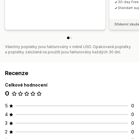
30-day Free 
Standart sup
30denní zkuše
Všechny poplatky jsou fakturovány v měně USD. Opakované poplatky
a poplatky založené na použití jsou fakturovány každých 30 dní.
Recenze
Celkové hodnocení
0
5
0
4
0
3
0
2
0