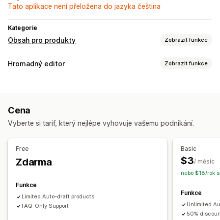
Tato aplikace není přeložena do jazyka čeština
Kategorie
Obsah pro produkty
Zobrazit funkce
Vytváření obsahu
Hromadný editor
Zobrazit funkce
Hromadné úpravy
Automatické aktualizace
Upravitelné zdroje
Produkty
Varianty
Slevy
Ceny
SKU a čárové kódy
Štítky
Cena
Popisy
Skladové zásoby
Kolekce
Vyberte si tarif, který nejlépe vyhovuje vašemu podnikání.
Akce
AI asistence
Import a export CSV
Hromadné úpravy
Free
Basic
$3
Zdarma
/ měsíc
nebo $18/rok 
Funkce
Funkce
Limited Auto-draft products
Unlimited Au
FAQ-Only Support
50% discount