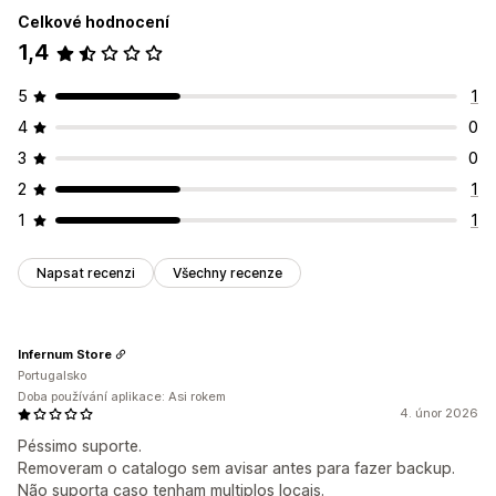
Celkové hodnocení
1,4
5
1
4
0
3
0
2
1
1
1
Napsat recenzi
Všechny recenze
Infernum Store
Portugalsko
Doba používání aplikace: Asi rokem
4. únor 2026
Péssimo suporte.
Removeram o catalogo sem avisar antes para fazer backup.
Não suporta caso tenham multiplos locais.