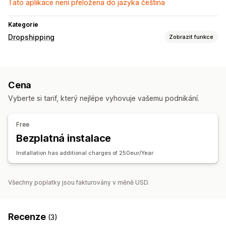
Tato aplikace není přeložena do jazyka čeština
Kategorie
Dropshipping
Zobrazit funkce
Produkty, které můžete prodávat
Oblečení a doplňky
Zdraví a krása
Cena
Zdrojové lokality
Vyberte si tarif, který nejlépe vyhovuje vašemu podnikání.
Austrálie
Francie
Francouzská Guyana
Itálie
Kolumbie
Norsko
Německo
Panama
Polsko
Portugalsko
Senegal
Free
Spojené království
Spojené státy
Česko
Španělsko
Bezplatná instalace
Švédsko
Švýcarsko
Installation has additional charges of 250eur/Year
Všechny poplatky jsou fakturovány v měně USD.
Recenze
(3)