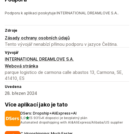
Podporu k aplikaci poskytuje INTERNATIONAL DREAMLOVE S.A..
Zdroje
Zásady ochrany osobních údajů
Tento vývojář nenabízí přímou podporu v jazyce Čeština.
Vývojář
INTERNATIONAL DREAMLOVE S.A.
Webová stránka
parque logistico de carmona calle abastos 13, Carmona, SE,
41410, ES
Uvedena
28. březen 2024
Více aplikací jako je tato
DSers: Dropship+AliExpress+AI
z 5 hvězd
5,0
(5 931)
•
K dispozici je bezplatný plán
Celkový počet recenzí: 5931
Automated dropshipping with AI&AliExpress/Alibaba/US supplier
CJdropshipping: Much Faster