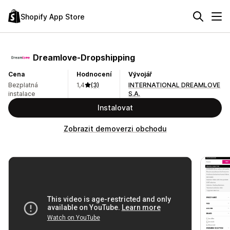
Shopify App Store
Dreamlove‑Dropshipping
Cena
Hodnocení
Vývojář
Bezplatná
1,4
(3)
INTERNATIONAL DREAMLOVE
instalace
S.A.
Instalovat
Zobrazit demoverzi obchodu