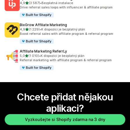
z 5 hvězd
4,9
(3 587)
•
Bezplatná instalace
Celkový počet recenzí: 3587
Drive referral sales loops with influencer & affiliate program
Built for Shopify
BixGrow Affiliate Marketing
z 5 hvězd
4,9
(1 229)
•
K dispozici je bezplatný plán
Celkový počet recenzí: 1229
Boost referral sales with affiliate program & referral program
Built for Shopify
Affiliate Marketing ReferrLy
z 5 hvězd
5,0
(1 010)
•
K dispozici je bezplatný plán
Celkový počet recenzí: 1010
Referral marketing with affiliate program & referral program
Built for Shopify
Chcete přidat nějakou
aplikaci?
Vyzkoušejte si Shopify zdarma na 3 dny