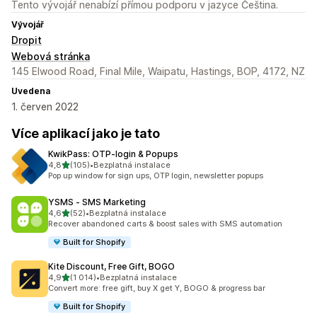
Tento vývojář nenabízí přímou podporu v jazyce Čeština.
Vývojář
Dropit
Webová stránka
145 Elwood Road, Final Mile, Waipatu, Hastings, BOP, 4172, NZ
Uvedena
1. červen 2022
Více aplikací jako je tato
KwikPass: OTP‑login & Popups
z 5 hvězd
4,8
(105)
•
Bezplatná instalace
Celkový počet recenzí: 105
Pop up window for sign ups, OTP login, newsletter popups
YSMS ‑ SMS Marketing
z 5 hvězd
4,6
(52)
•
Bezplatná instalace
Celkový počet recenzí: 52
Recover abandoned carts & boost sales with SMS automation
Built for Shopify
Kite Discount, Free Gift, BOGO
z 5 hvězd
4,9
(1 014)
•
Bezplatná instalace
Celkový počet recenzí: 1014
Convert more: free gift, buy X get Y, BOGO & progress bar
Built for Shopify