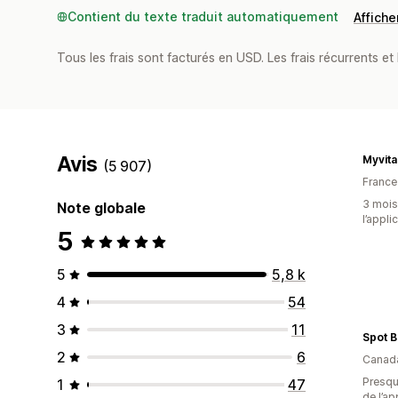
Contient du texte traduit automatiquement
Afficher
Tous les frais sont facturés en USD. Les frais récurrents et 
Avis
Myvita
(5 907)
France
3 mois 
Note globale
l’appli
5
5
5,8 k
4
54
3
11
Spot 
2
6
Canad
Presque
1
47
de l’ap