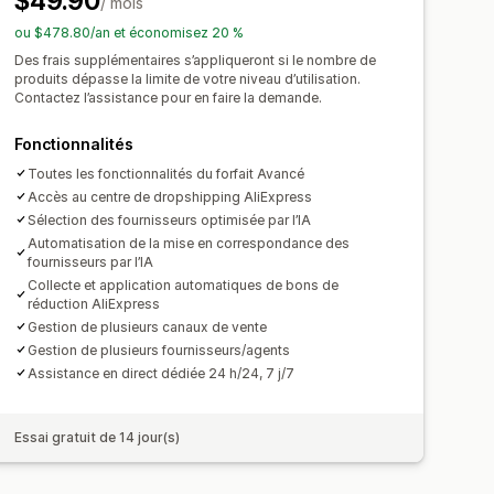
$49.90
/ mois
as
Portugal
Royaume-Uni
Suisse
ou $478.80/an et économisez 20 %
nis
Des frais supplémentaires s’appliqueront si le nombre de
produits dépasse la limite de votre niveau d’utilisation.
Contactez l’assistance pour en faire la demande.
Fonctionnalités
Toutes les fonctionnalités du forfait Avancé
Accès au centre de dropshipping AliExpress
Sélection des fournisseurs optimisée par l’IA
Automatisation de la mise en correspondance des
fournisseurs par l’IA
Collecte et application automatiques de bons de
réduction AliExpress
Gestion de plusieurs canaux de vente
Gestion de plusieurs fournisseurs/agents
Assistance en direct dédiée 24 h/24, 7 j/7
Essai gratuit de 14 jour(s)