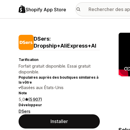
Shopify App Store
Galer
DSers:
Dropship+AliExpress+AI
Tarification
Forfait gratuit disponible. Essai gratuit
disponible.
Populaires auprès des boutiques similaires à
la vôtre
Basées aux États-Unis
Note
5,0
(5 907)
Développeur
DSers
Installer
Solu