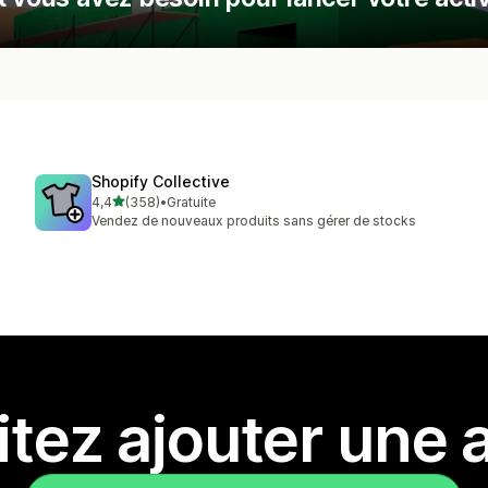
Shopify Collective
étoile(s) sur 5
4,4
(358)
•
Gratuite
358 avis au total
Vendez de nouveaux produits sans gérer de stocks
tez ajouter une a