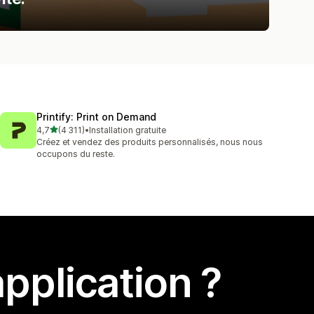
Printify: Print on Demand
étoile(s) sur 5
4,7
(4 311)
•
Installation gratuite
4311 avis au total
Créez et vendez des produits personnalisés, nous nous
occupons du reste.
pplication ?