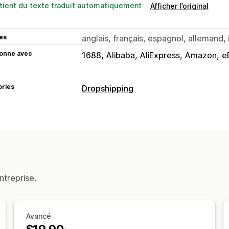
tient du texte traduit automatiquement
Afficher l’original
es
anglais, français, espagnol, allemand, i
ionne avec
1688
Alibaba
AliExpress
Amazon
e
ories
Dropshipping
Les produits que vous pouvez vendre
Vêtements et accessoires
Sacs et b
Santé et beauté
Alimentation et boi
Art et loisirs créatifs
Divertissement 
Produits pour bébés
Articles de spor
ntreprise.
Entreprises et bureaux
Matériel
Aut
Emplacements d’approvisionnement
Afrique du Sud
Allemagne
Arabie sa
Avancé
Belgique
Brésil
Canada
Chili
Chine