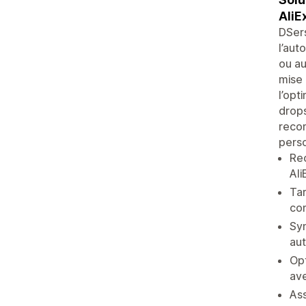
AliE
DSers
l’aut
ou au
mise 
l’opt
drops
recom
perso
Rec
Al
Tar
co
Syn
au
Opt
ave
Ass