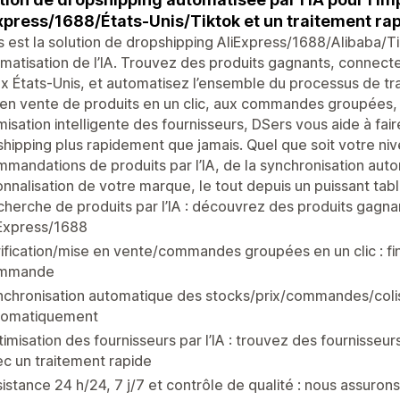
xpress/1688/États-Unis/Tiktok et un traitement 
 est la solution de dropshipping AliExpress/1688/Alibaba/T
omatisation de l’IA. Trouvez des produits gagnants, connect
x États-Unis, et automatisez l’ensemble du processus de t
en vente de produits en un clic, aux commandes groupées, a
imisation intelligente des fournisseurs, DSers vous aide à fair
hipping plus rapidement que jamais. Quel que soit votre niv
mandations de produits par l’IA, de la synchronisation au
nnalisation de votre marque, le tout depuis un puissant tab
herche de produits par l’IA : découvrez des produits gagna
iExpress/1688
ification/mise en vente/commandes groupées en un clic : fini
mmande
chronisation automatique des stocks/prix/commandes/colis 
tomatiquement
imisation des fournisseurs par l’IA : trouvez des fournisseur
c un traitement rapide
istance 24 h/24, 7 j/7 et contrôle de qualité : nous assurons