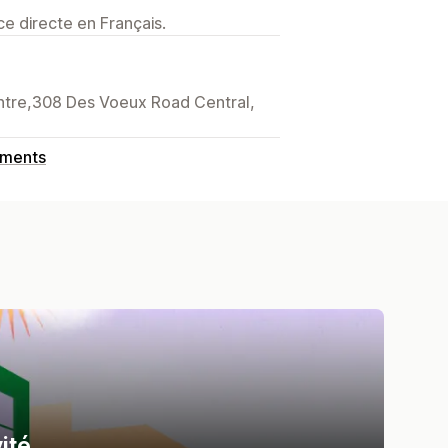
e directe en Français.
entre,308 Des Voeux Road Central,
ements
ité.