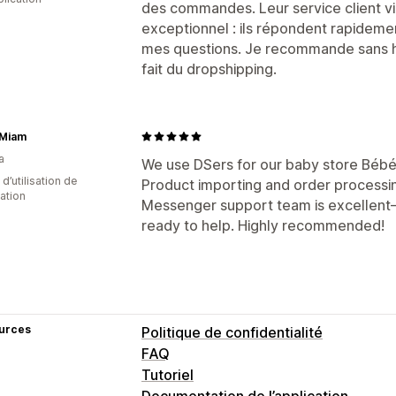
des commandes. Leur service client v
exceptionnel : ils répondent rapidemen
mes questions. Je recommande sans hé
fait du dropshipping.
Miam
a
We use DSers for our baby store Bébé
d’utilisation de
Product importing and order processin
cation
Messenger support team is excellent—
ready to help. Highly recommended!
urces
Politique de confidentialité
FAQ
Tutoriel
Documentation de l’application