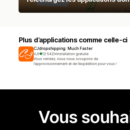
Plus d’applications comme celle-ci
CJdropshipping: Much Faster
étoile(s) sur 5
4,9
(2 542)
•
Installation gratuite
2542 avis au total
Vous vendez, nous nous occupons de
l’approvisionnement et de l’expédition pour vous !
Vous souhai