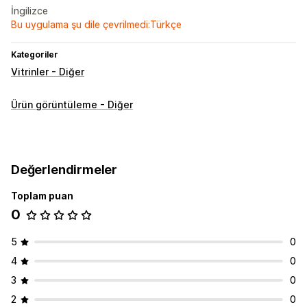
İngilizce
Bu uygulama şu dile çevrilmedi:Türkçe
Kategoriler
Vitrinler - Diğer
Ürün görüntüleme - Diğer
Değerlendirmeler
Toplam puan
0
5
0
4
0
3
0
2
0