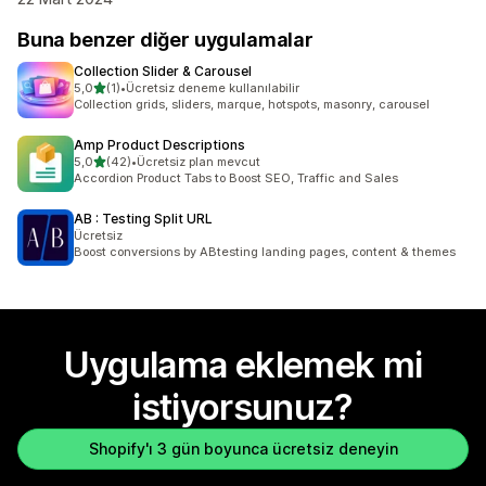
Buna benzer diğer uygulamalar
Collection Slider & Carousel
5 yıldız üzerinden
5,0
(1)
•
Ücretsiz deneme kullanılabilir
toplam 1 değerlendirme
Collection grids, sliders, marque, hotspots, masonry, carousel
Amp Product Descriptions
5 yıldız üzerinden
5,0
(42)
•
Ücretsiz plan mevcut
toplam 42 değerlendirme
Accordion Product Tabs to Boost SEO, Traffic and Sales
AB : Testing Split URL
Ücretsiz
Boost conversions by ABtesting landing pages, content & themes
Uygulama eklemek mi
istiyorsunuz?
Shopify'ı 3 gün boyunca ücretsiz deneyin