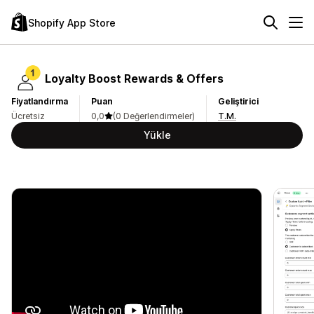
Shopify App Store
Loyalty Boost Rewards & Offers
Fiyatlandırma
Puan
Geliştirici
Ücretsiz
0,0
(0 Değerlendirmeler)
T.M.
Yükle