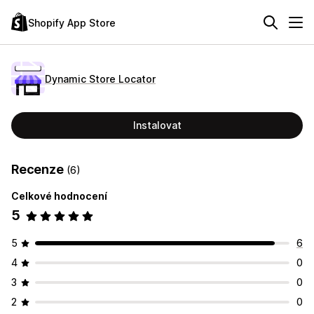
Shopify App Store
Dynamic Store Locator
Instalovat
Recenze
(6)
Celkové hodnocení
5
5
6
4
0
3
0
2
0