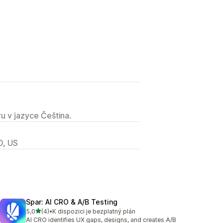
u v jazyce Čeština.
0, US
Spar: AI CRO & A/B Testing
z 5 hvězd
5,0
(4)
•
K dispozici je bezplatný plán
Celkový počet recenzí: 4
AI CRO identifies UX gaps, designs, and creates A/B