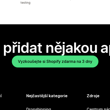
testing
přidat nějakou a
Vyzkoušejte si Shopify zdarma na 3 dny
í
Nejčastější kategorie
Zdroje
Dropshipping
Centrum náp