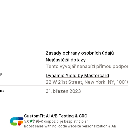
e
Zásady ochrany osobních údajů
Nejčastější dotazy
Tento vývojář nenabízí přímou podpor
ř
Dynamic Yield by Mastercard
22 W 21st Street, New York, NY, 1001
na
31. březen 2023
CustomFit AI A/B Testing & CRO
z 5 hvězd
5,0
(19)
•
K dispozici je bezplatný plán
Celkový počet recenzí: 19
Boost sales with no-code website personalization & AB