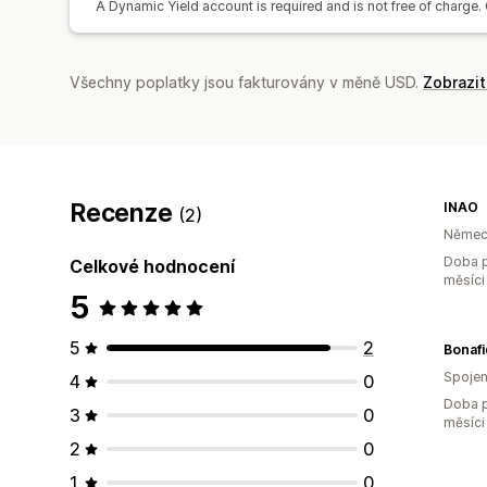
A Dynamic Yield account is required and is not free of charge. 
Všechny poplatky jsou fakturovány v měně USD.
Zobrazi
Recenze
INAO
(2)
Němec
Doba p
Celkové hodnocení
měsíci
5
5
2
Bonaf
Spojen
4
0
Doba p
3
0
měsíci
2
0
1
0