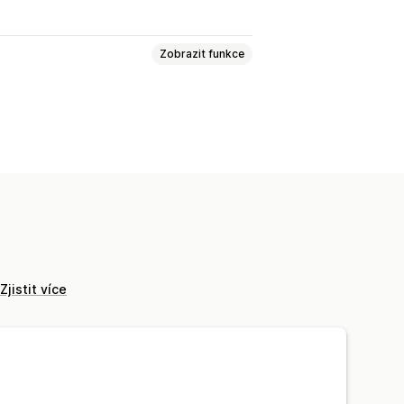
Zobrazit funkce
adně
Upselling na stránce produktu
Automaticky otevíraná okna
Vlastní pravidla
kty
Často nakupované společně
Zjistit více
ní poměry
Výkonnost doporučení