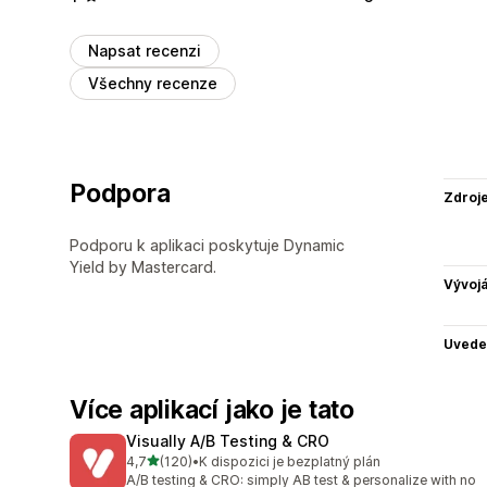
Napsat recenzi
Všechny recenze
Podpora
Zdroj
Podporu k aplikaci poskytuje Dynamic
Yield by Mastercard.
Vývojá
Uvede
Více aplikací jako je tato
Visually A/B Testing & CRO
z 5 hvězd
4,7
(120)
•
K dispozici je bezplatný plán
Celkový počet recenzí: 120
A/B testing & CRO: simply AB test & personalize with no