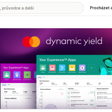
Procházet 
ie propagovaných obrázků