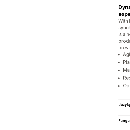
Dyna
expe
With 
synch
is a 
produ
previ
Agi
Pla
Mar
Res
Ope
Jazyk
Funguj