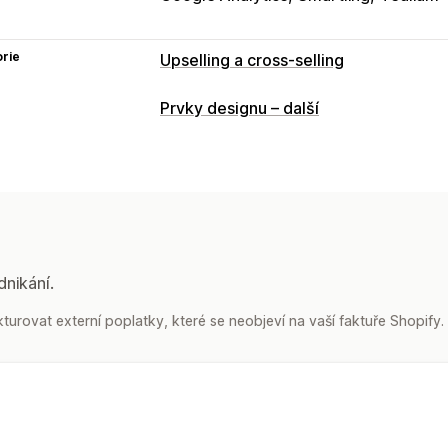
rie
Upselling a cross-selling
Přizpůsobení
Prvky designu – další
Upselling v košíku
Upselling na pokl
Upselling na stránce s poděkováním
Vlastní HTML
Více měn
Více jazyků
Nabídky a doporučení
Doplňky produktů
Doporučené produ
dnikání.
Doporučení pomocí AI
urovat externí poplatky, které se neobjeví na vaší faktuře Shopify.
Analytika
A/​B testování
Míry prokliku
Konverz
Návrhy optimalizace