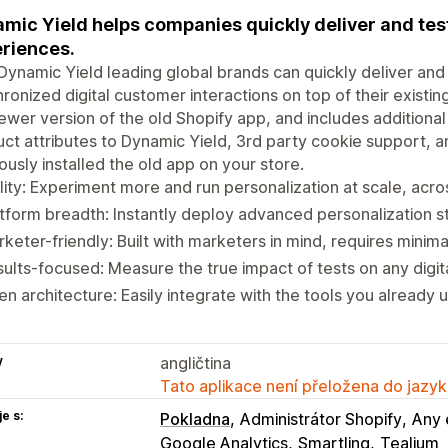
mic Yield helps companies quickly deliver and tes
riences.
Dynamic Yield leading global brands can quickly deliver and
ronized digital customer interactions on top of their exist
newer version of the old Shopify app, and includes additio
ct attributes to Dynamic Yield, 3rd party cookie support, and
ously installed the old app on your store.
lity: Experiment more and run personalization at scale, acr
tform breadth: Instantly deploy advanced personalization s
keter-friendly: Built with marketers in mind, requires minim
ults-focused: Measure the true impact of tests on any digita
n architecture: Easily integrate with the tools you already 
y
angličtina
Tato aplikace není přeložena do jazyk
e s:
Pokladna
Administrátor Shopify
Any 
Google Analytics
Smartling
Tealium