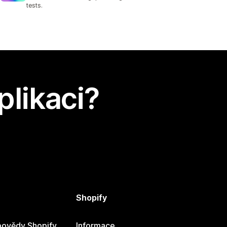
tests.
plikaci?
Shopify
ovědy Shopify
Informace