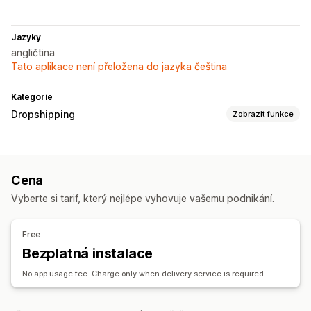
Jazyky
angličtina
Tato aplikace není přeložena do jazyka čeština
Kategorie
Dropshipping
Zobrazit funkce
Produkty, které můžete prodávat
Oblečení a doplňky
Tašky a zavazadla
Dům a zahrada
Cena
Elektronika
Umění a řemesla
Zábava a multimédia
Vyberte si tarif, který nejlépe vyhovuje vašemu podnikání.
Hračky a hry
Dětské zboží
Chovatelské potřeby
Firmy a kancelář
Hardware
Automobilový průmysl
Free
Zdrojové lokality
Bezplatná instalace
Čína
No app usage fee. Charge only when delivery service is required.