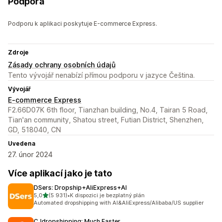
Podpora
Podporu k aplikaci poskytuje E-commerce Express.
Zdroje
Zásady ochrany osobních údajů
Tento vývojář nenabízí přímou podporu v jazyce Čeština.
Vývojář
E-commerce Express
F2.66D07K 6th floor, Tianzhan building, No.4, Tairan 5 Road,
Tian'an community, Shatou street, Futian District, Shenzhen,
GD, 518040, CN
Uvedena
27. únor 2024
Více aplikací jako je tato
DSers: Dropship+AliExpress+AI
z 5 hvězd
5,0
(5 931)
•
K dispozici je bezplatný plán
Celkový počet recenzí: 5931
Automated dropshipping with AI&AliExpress/Alibaba/US supplier
CJdropshipping: Much Faster