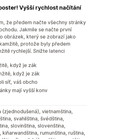
oster! Vyšší rychlost načítání
tím, že předem načte všechny stránky
bchodu. Jakmile se načte první
bo obrázek, který se zobrazí jako
 okamžitě, protože byly předem
ě rychlejší. Snižte latenci
itě, když je zák
mžitě, když je zák
li síť, váš obcho
ánky mají vyšší konv
ina (zjednodušená), vietnamština,
lština, svahilština, švédština,
ina, slovinština, slovenština,
, kiňarwandština, rumunština, ruština,