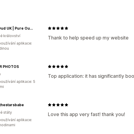
Přednačtení
Lazy loading
Skripty
H
Responzivní design pro mobilní zaříze
Optimalizace obrázků
Optimalizace r
Optimalizace motivů
Automatizace
Pure Oud UK | Pure Oud Oils & Agarwood Fragrances
é království
Sledování výkonu
Thank to help speed up my website
oužívání aplikace:
Skóre SEO
Audity
Vykazování
Anal
dinou
Analýza obsahu
Sledování
Testován
R PHOTOS
e
Top application: it has significantly 
oužívání aplikace: 5
mi
thestarsbabe
é státy
Love this app very fast! thank you!
oužívání aplikace:
 hodinami