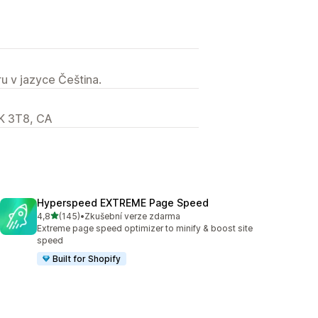
u v jazyce Čeština.
K 3T8, CA
Hyperspeed EXTREME Page Speed
z 5 hvězd
4,8
(145)
•
Zkušební verze zdarma
Celkový počet recenzí: 145
Extreme page speed optimizer to minify & boost site
speed
Built for Shopify