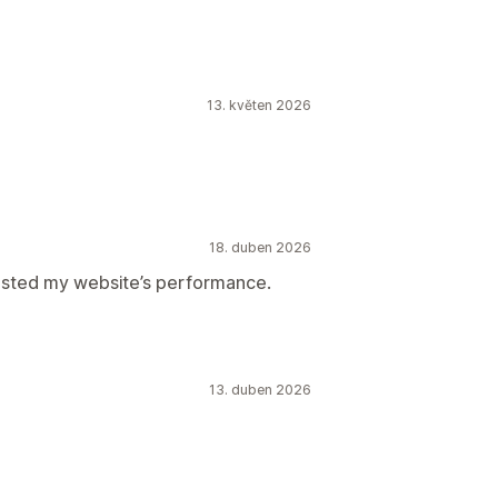
romadné úpravy
ní
Optimalizace adres URL
ychlosti
Optimalizace obsahu
13. květen 2026
ytika
Analýza rychlosti
í
18. duben 2026
boosted my website’s performance.
13. duben 2026