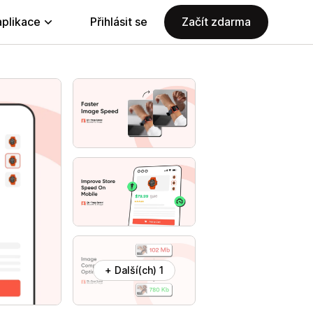
aplikace
Přihlásit se
Začít zdarma
+ Další(ch) 1