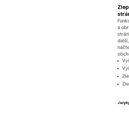
Zlep
strá
Funkc
a obr
strán
další
načte
obcho
Vyš
Vyš
Zle
Zle
Jazyk