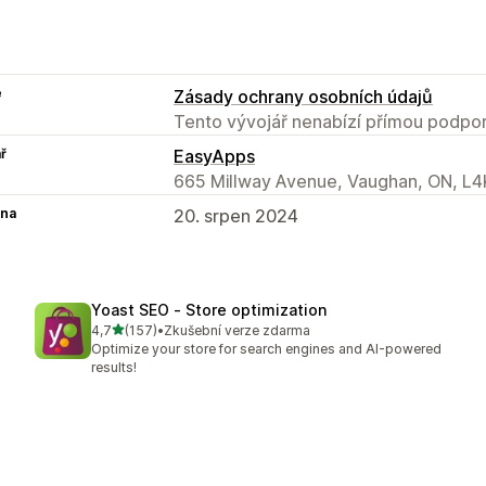
e
Zásady ochrany osobních údajů
Tento vývojář nenabízí přímou podpor
ř
EasyApps
665 Millway Avenue, Vaughan, ON, L4
na
20. srpen 2024
Yoast SEO ‑ Store optimization
z 5 hvězd
4,7
(157)
•
Zkušební verze zdarma
Celkový počet recenzí: 157
Optimize your store for search engines and AI-powered
results!