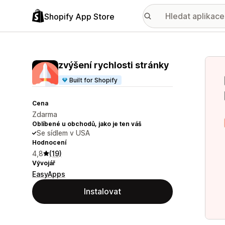
Shopify App Store
Galer
zvýšení rychlosti stránky
Built for Shopify
Cena
Zdarma
Oblíbené u obchodů, jako je ten váš
Se sídlem v USA
Hodnocení
4,8
(19)
Vývojář
EasyApps
Instalovat