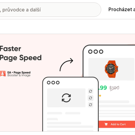
Procházet 
ie propagovaných obrázků