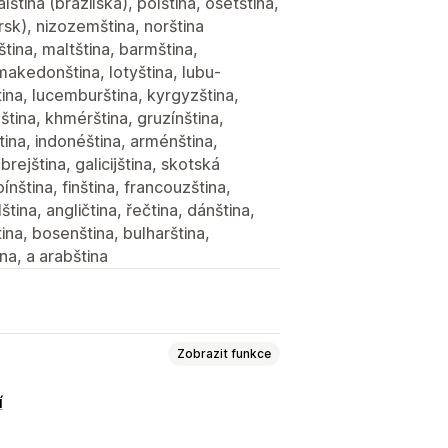
ština (brazilská), polština, osetština,
rsk), nizozemština, norština
ina, maltština, barmština,
makedonština, lotyština, lubu-
ština, lucemburština, kyrgyzština,
jština, khmérština, gruzínština,
dština, indonéština, arménština,
rejština, galicijština, skotská
ipínština, finština, francouzština,
ština, angličtina, řečtina, dánština,
tina, bosenština, bulharština,
na, a arabština
Zobrazit funkce
í
obrázků
Převod typů souborů