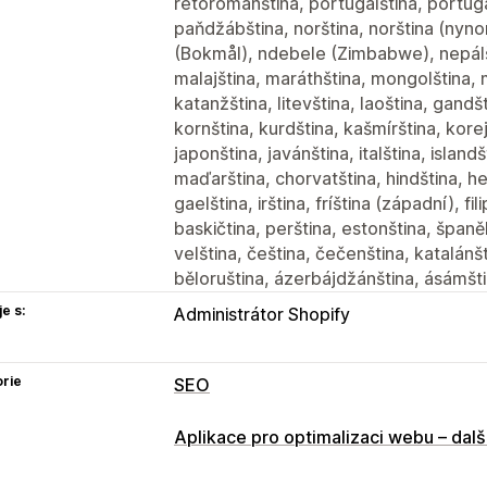
rétorománština, portugalština, portugal
paňdžábština, norština, norština (nyno
(Bokmål), ndebele (Zimbabwe), nepálšt
malajština, maráthština, mongolština, 
katanžština, litevština, laoština, gand
kornština, kurdština, kašmírština, kore
japonština, javánština, italština, islan
maďarština, chorvatština, hindština, heb
gaelština, irština, fríština (západní), fil
baskičtina, perština, estonština, španěl
velština, čeština, čečenština, katalánš
běloruština, ázerbájdžánština, ásámšti
e s:
Administrátor Shopify
rie
SEO
Nástroje SEO
Aplikace pro optimalizaci webu – dalš
Komprese obrázků
Změna velikosti 