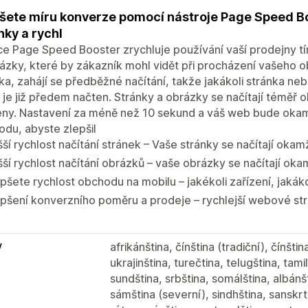
šete míru konverze pomocí nástroje Page Speed ​​Bo
nky a rychl
e Page Speed ​​Booster zrychluje používání vaší prodejny 
ázky, které by zákazník mohl vidět při procházení vašeho o
ka, zahájí se předběžné načítání, takže jakákoli stránka ne
, je již předem načten. Stránky a obrázky se načítají téměř
ny. Nastavení za méně než 10 sekund a váš web bude okamžit
du, abyste zlepšil
ší rychlost načítání stránek – Vaše stránky se načítají okamž
ší rychlost načítání obrázků – vaše obrázky se načítají oka
pšete rychlost obchodu na mobilu – jakékoli zařízení, jakáko
pšení konverzního poměru a prodeje – rychlejší webové str
y
afrikánština, čínština (tradiční), čínšt
ukrajinština, turečtina, telugština, tami
sundština, srbština, somálština, albánšt
sámština (severní), sindhština, sanskrt