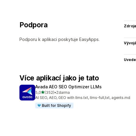
Podpora
Zdroj
Podporu k aplikaci poskytuje EasyApps.
Vývojá
Uvede
Více aplikací jako je tato
Avada AEO SEO Optimizer LLMs
z 5 hvězd
5,0
(352)
•
Zdarma
Celkový počet recenzí: 352
AI SEO, AEO, GEO with llms.txt, llms-full,txt, agents.md
Built for Shopify