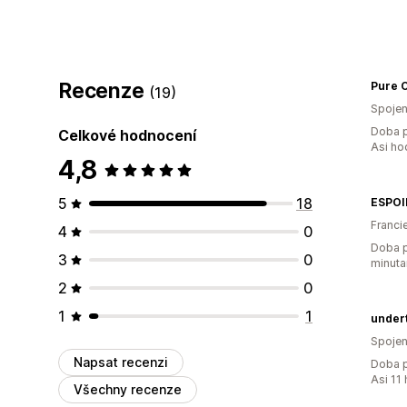
Recenze
(19)
Spojen
Doba p
Celkové hodnocení
Asi ho
4,8
5
18
ESPOI
Franci
4
0
Doba p
3
0
minuta
2
0
1
1
under
Spojen
Napsat recenzi
Doba p
Asi 11
Všechny recenze