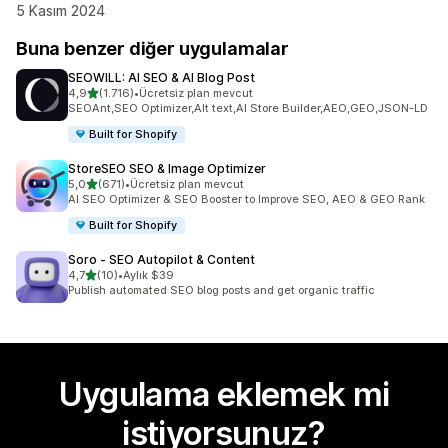
5 Kasım 2024
Buna benzer diğer uygulamalar
SEOWILL: AI SEO & AI Blog Post
5 yıldız üzerinden
4,9
(1.716)
•
Ücretsiz plan mevcut
toplam 1716 değerlendirme
SEOAnt,SEO Optimizer,Alt text,AI Store Builder,AEO,GEO,JSON-LD
Built for Shopify
StoreSEO SEO & Image Optimizer
5 yıldız üzerinden
5,0
(671)
•
Ücretsiz plan mevcut
toplam 671 değerlendirme
AI SEO Optimizer & SEO Booster to Improve SEO, AEO & GEO Rank
Built for Shopify
Soro ‑ SEO Autopilot & Content
5 yıldız üzerinden
4,7
(10)
•
Aylık $39
toplam 10 değerlendirme
Publish automated SEO blog posts and get organic traffic
Uygulama eklemek mi
istiyorsunuz?