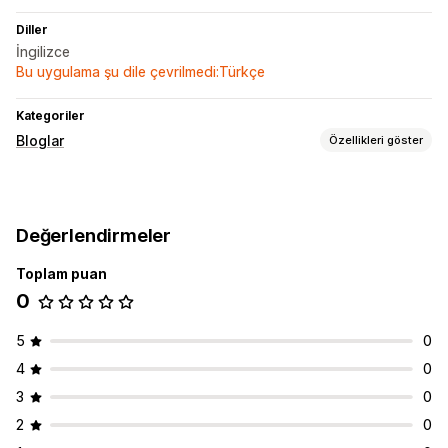
Diller
İngilizce
Bu uygulama şu dile çevrilmedi:Türkçe
Kategoriler
Bloglar
Özellikleri göster
İçerik oluşturma
Yorumlar
Değerlendirmeler
Toplam puan
0
5
0
4
0
3
0
2
0