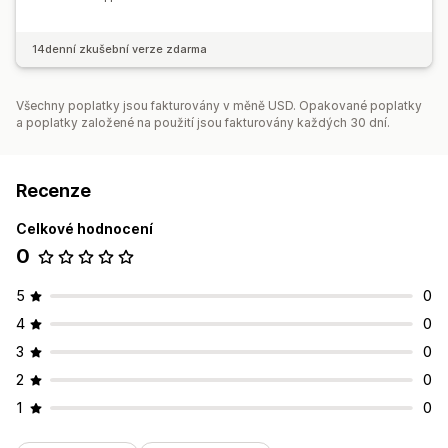
14denní zkušební verze zdarma
Všechny poplatky jsou fakturovány v měně USD. Opakované poplatky
a poplatky založené na použití jsou fakturovány každých 30 dní.
Recenze
Celkové hodnocení
0
5
0
4
0
3
0
2
0
1
0