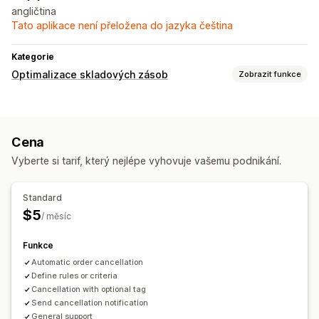
angličtina
Tato aplikace není přeložena do jazyka čeština
Kategorie
Optimalizace skladových zásob
Zobrazit funkce
Správa skladových zásob
Data skončení platnosti
Doplňování skladových zásob
Cena
Plánování skladových zásob
Vyberte si tarif, který nejlépe vyhovuje vašemu podnikání.
Automatizace pracovního postupu
Řízení objednávek
Standard
Automatické zpracování
$5
/ měsíc
Funkce
Automatic order cancellation
Define rules or criteria
Cancellation with optional tag
Send cancellation notification
General support