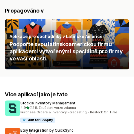
Propagováno v
Aplikace pro obchodníky v Latinské Americe
Podpořte svou latinskoamerickou firmu
aplikacemi vytvořenými speciálně pro firmy
ve vaší oblasti.
Více aplikací jako je tato
Stockie Inventory Management
z 5 hvězd
4,9
(121)
•
Zkušební verze zdarma
Celkový počet recenzí: 121
Purchase Orders & Inventory Forecasting - Restock On Time
Built for Shopify
Etsy Integration by QuickSync