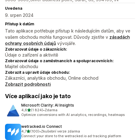
Uvedena
9. srpen 2024
Přístup k datům
Tato aplikace potřebuje přístup k následujícím datům, aby ve
vašem obchodu mohla fungovat. Důvody zjistíte v
zásadách
ochrany osobních údajů
vývojáře.
Zobrazovat údaje o zákaznících:
Údaje o zařízení a aktivitě
Zobrazovat údaje o zaměstnancích a spolupracovnících:
Majitel obchodu
Zobrazit a upravit údaje obchodu:
Zákazníci, analytika obchodu, Online obchod
Zobrazit podrobnosti
Více aplikací jako je tato
Microsoft Clarity: AI Insights
z 5 hvězd
4,6
(1 824)
•
Zdarma
Celkový počet recenzí: 1824
Optimize conversions with AI analytics, recordings, heatmaps
wetracked.io Connect
z 5 hvězd
4,7
(100)
•
Zkušební verze zdarma
Celkový počet recenzí: 100
Connect your store to the wetracked.io ad tracking platform