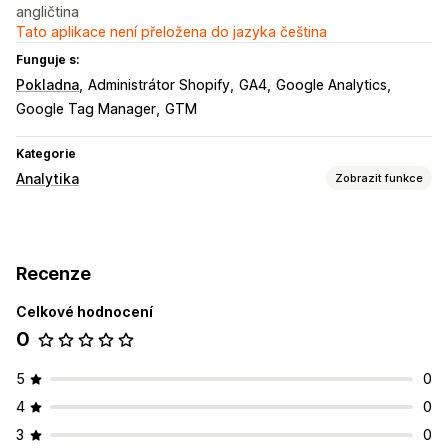
angličtina
Tato aplikace není přeložena do jazyka čeština
Funguje s:
Pokladna
Administrátor Shopify
GA4
Google Analytics
Google Tag Manager
GTM
Kategorie
Analytika
Zobrazit funkce
Chování zákazníků
Sledování aktivit
Sledování událostí
Zobrazení stránky
Recenze
Marketing a prodej
Celkové hodnocení
Analytika pokladny
Sledování nákupů
Sledování pixelů
0
Vizuály a výkazy
Panel analytiky
5
0
4
0
3
0