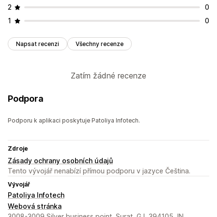
2
0
1
0
Napsat recenzi
Všechny recenze
Zatím žádné recenze
Podpora
Podporu k aplikaci poskytuje Patoliya Infotech.
Zdroje
Zásady ochrany osobních údajů
Tento vývojář nenabízí přímou podporu v jazyce Čeština.
Vývojář
Patoliya Infotech
Webová stránka
3008-3009,Silver business point, Surat, GJ, 394105, IN