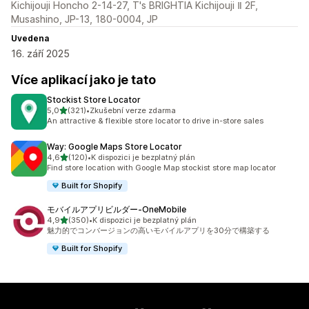
Kichijouji Honcho 2-14-27, T's BRIGHTIA Kichijouji Ⅱ 2F,
Musashino, JP-13, 180-0004, JP
Uvedena
16. září 2025
Více aplikací jako je tato
Stockist Store Locator
z 5 hvězd
5,0
(321)
•
Zkušební verze zdarma
Celkový počet recenzí: 321
An attractive & flexible store locator to drive in-store sales
Way: Google Maps Store Locator
z 5 hvězd
4,6
(120)
•
K dispozici je bezplatný plán
Celkový počet recenzí: 120
Find store location with Google Map stockist store map locator
Built for Shopify
モバイルアプリビルダー‑OneMobile
z 5 hvězd
4,9
(350)
•
K dispozici je bezplatný plán
Celkový počet recenzí: 350
魅力的でコンバージョンの高いモバイルアプリを30分で構築する
Built for Shopify