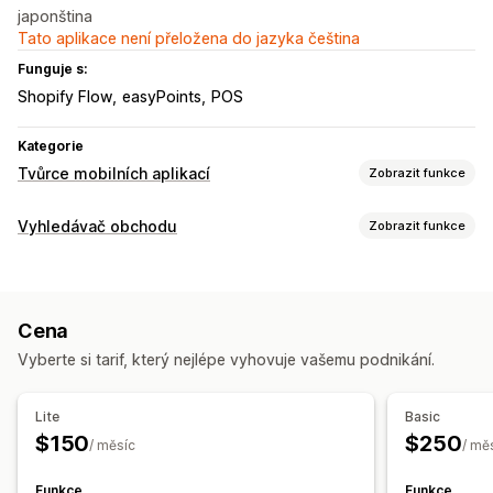
japonština
Tato aplikace není přeložena do jazyka čeština
Funguje s:
Shopify Flow
easyPoints
POS
Kategorie
Tvůrce mobilních aplikací
Zobrazit funkce
Přizpůsobení
Vyhledávač obchodu
Zobrazit funkce
Návrh aplikace
Možnosti zobrazení
Push notifikace
Stránka vyhledávače
Otevírací doba
Vlastní notifikace
Cena
Vlastní prosazování značky
Vlastní ikony
Vlastní CSS
Vyberte si tarif, který nejlépe vyhovuje vašemu podnikání.
Obrázky
Více lokalit
Responzivní design pro mobilní zařízení
Lite
Basic
Vyhledávání a filtry
$150
$250
/ měsíc
/ mě
Hledání podle lokality
Geolokace
Funkce
Funkce