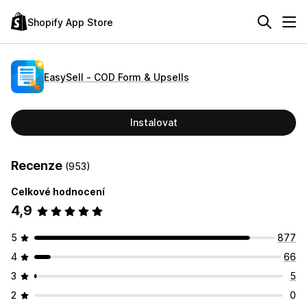
Shopify App Store
EasySell ‑ COD Form & Upsells
Instalovat
Recenze
(953)
Celkové hodnocení
4,9
5
877
4
66
3
5
2
0