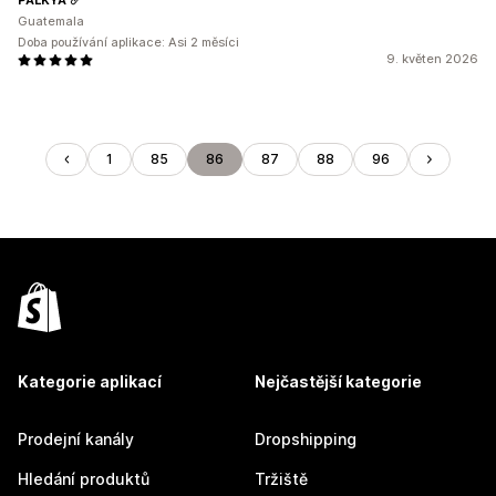
Guatemala
Doba používání aplikace: Asi 2 měsíci
9. květen 2026
1
85
86
87
88
96
Kategorie aplikací
Nejčastější kategorie
Prodejní kanály
Dropshipping
Hledání produktů
Tržiště