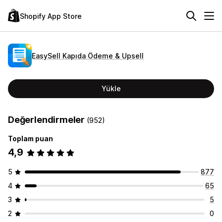
Shopify App Store
EasySell Kapıda Ödeme & Upsell
Yükle
Değerlendirmeler
(952)
Toplam puan
4,9
5
877
4
65
3
5
2
0