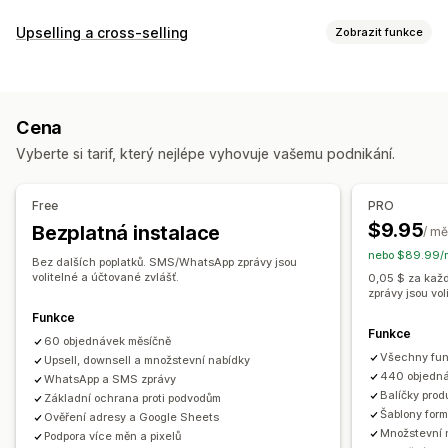
Správa dobírek
Upselling a cross-selling
Zobrazit funkce
Vlastní poplatky
Předplacené pobídky
Prevence podvodů
Přizpůsobení
Jednorázové heslo (OTP)
Blokování IP
Upselling v košíku
Upselling na pokladně
Potvrzení po telefonu
Potvrzení přes SMS
Cena
Upselling na stránce produktu
Export objednávek
Vyberte si tarif, který nejlépe vyhovuje vašemu podnikání.
Upselling na stránce s poděkováním
Přizpůsobení formuláře
Doplňky jedním kliknutím
Plovoucí košík
Výsuvný košík
Přetahovací editor
Vlastní pole
Písmo a barva
Free
PRO
Automaticky otevíraná okna
Vlastní CSS
Vlastní HTML
Vlastní tlačítka
Vlastní rozvržení
Vlastní zprávy
$9.95
Bezplatná instalace
/ mě
Přetahovací editor
Více měn
Více jazyků
Automaticky otevíraná okna
Vložené formuláře
nebo $89.99/r
Bez dalších poplatků. SMS/WhatsApp zprávy jsou
Nabídky a doporučení
Možnosti dopravy
Ověření adresy
Více jazyků
volitelné a účtované zvlášť.
0,05 $ za kaž
zprávy jsou vol
Ochrana dopravy
Dárky zdarma
Dárkové balení
Konverze a upselling
Funkce
Doprava zdarma
Často nakupované společně
Balíčky
Funkce
Cross-selling
Slevy
Objednávka jedním kliknutím
60 objednávek měsíčně
Cenové hladiny množství
Množstevní slevy
Všechny fun
Upsell, downsell a množstevní nabídky
Upselling jedním kliknutím
Ponákupní upselling
Prioritní zpracování
440 objedná
WhatsApp a SMS zprávy
Sledování pixelů
Obnovení košíku
Balíčky prod
Základní ochrana proti podvodům
Analytika
Šablony form
Ověření adresy a Google Sheets
Množstevní 
Podpora více měn a pixelů
Míry prokliku
Konverzní poměry
Výkonnost trychtýře