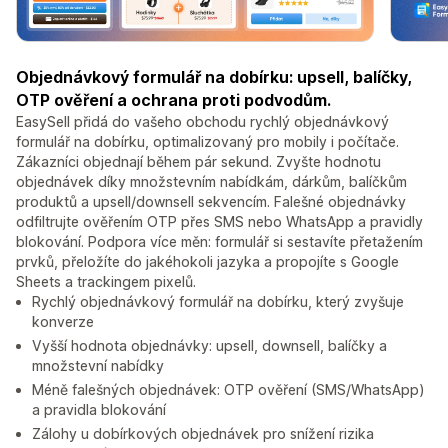
Objednávkový formulář na dobírku: upsell, balíčky,
OTP ověření a ochrana proti podvodům.
EasySell přidá do vašeho obchodu rychlý objednávkový
formulář na dobírku, optimalizovaný pro mobily i počítače.
Zákazníci objednají během pár sekund. Zvyšte hodnotu
objednávek díky množstevním nabídkám, dárkům, balíčkům
produktů a upsell/downsell sekvencím. Falešné objednávky
odfiltrujte ověřením OTP přes SMS nebo WhatsApp a pravidly
blokování. Podpora více měn: formulář si sestavíte přetažením
prvků, přeložíte do jakéhokoli jazyka a propojíte s Google
Sheets a trackingem pixelů.
Rychlý objednávkový formulář na dobírku, který zvyšuje
konverze
Vyšší hodnota objednávky: upsell, downsell, balíčky a
množstevní nabídky
Méně falešných objednávek: OTP ověření (SMS/WhatsApp)
a pravidla blokování
Zálohy u dobírkových objednávek pro snížení rizika