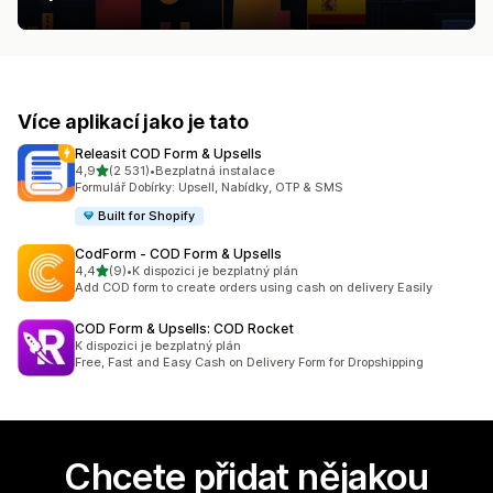
Více aplikací jako je tato
Releasit COD Form & Upsells
z 5 hvězd
4,9
(2 531)
•
Bezplatná instalace
Celkový počet recenzí: 2531
Formulář Dobírky: Upsell, Nabídky, OTP & SMS
Built for Shopify
CodForm ‑ COD Form & Upsells
z 5 hvězd
4,4
(9)
•
K dispozici je bezplatný plán
Celkový počet recenzí: 9
Add COD form to create orders using cash on delivery Easily
COD Form & Upsells: COD Rocket
K dispozici je bezplatný plán
Free, Fast and Easy Cash on Delivery Form for Dropshipping
Chcete přidat nějakou