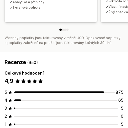
Pokročilá oc
Analytika a přehledy
Vlastní nast
E-mailová podpora
Živý chat 24
Všechny poplatky jsou fakturovány v měně USD. Opakované poplatky
a poplatky založené na použití jsou fakturovány každých 30 dní.
Recenze
(950)
Celkové hodnocení
4,9
5
875
4
65
3
5
2
0
1
5