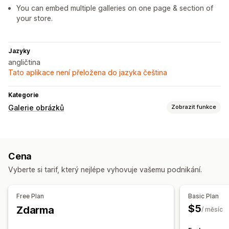
You can embed multiple galleries on one page & section of
your store.
Jazyky
angličtina
Tato aplikace není přeložena do jazyka čeština
Kategorie
Galerie obrázků
Zobrazit funkce
Typy galerií
Karusel
Koláž
Inspirativní návrhy
Lookbook
Lightbox
Cena
Portfolio
Masonry
Mřížka
Řádek
Seznam
Posuvník
Vyberte si tarif, který nejlépe vyhovuje vašemu podnikání.
Video
Přizpůsobení
Free Plan
Basic Plan
Vlastní styly
Vlastní CSS
Pozice ikon
$5
Zdarma
/ měsíc
Hromadné nahrávání
Změna velikosti obrázků