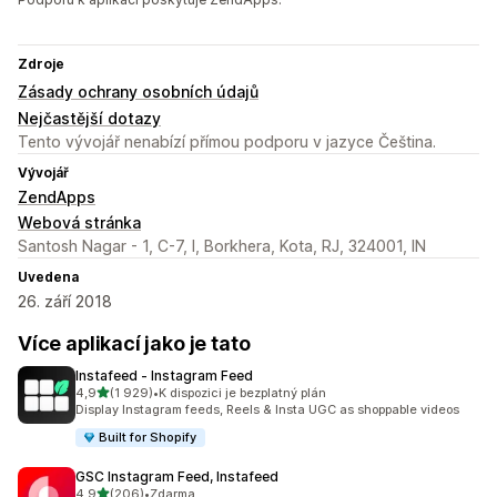
Zdroje
Zásady ochrany osobních údajů
Nejčastější dotazy
Tento vývojář nenabízí přímou podporu v jazyce Čeština.
Vývojář
ZendApps
Webová stránka
Santosh Nagar - 1, C-7, I, Borkhera, Kota, RJ, 324001, IN
Uvedena
26. září 2018
Více aplikací jako je tato
Instafeed ‑ Instagram Feed
z 5 hvězd
4,9
(1 929)
•
K dispozici je bezplatný plán
Celkový počet recenzí: 1929
Display Instagram feeds, Reels & Insta UGC as shoppable videos
Built for Shopify
GSC Instagram Feed, Instafeed
z 5 hvězd
4,9
(206)
•
Zdarma