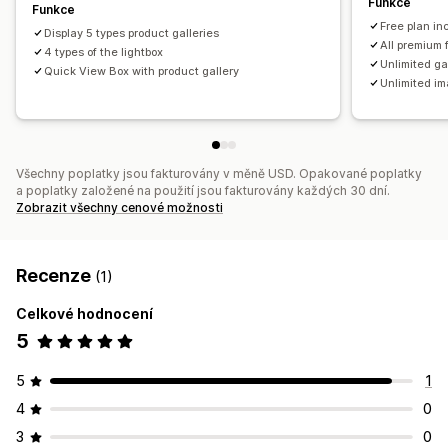
Ochrana obrázků
Titulky
Zvětšení obrázků
Funkce
Funkce
Efekty při najetí myší
Free plan in
Display 5 types product galleries
All premium 
Responzivní design pro mobilní zařízení
4 types of the lightbox
Unlimited ga
Quick View Box with product gallery
Unlimited im
Všechny poplatky jsou fakturovány v měně USD. Opakované poplatky
a poplatky založené na použití jsou fakturovány každých 30 dní.
Zobrazit všechny cenové možnosti
Recenze
(1)
Celkové hodnocení
5
5
1
4
0
3
0