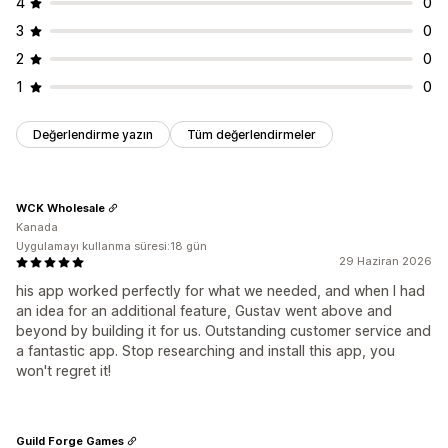
4
0
3
0
2
0
1
0
Değerlendirme yazın
Tüm değerlendirmeler
WCK Wholesale
Kanada
Uygulamayı kullanma süresi:18 gün
29 Haziran 2026
his app worked perfectly for what we needed, and when I had
an idea for an additional feature, Gustav went above and
beyond by building it for us. Outstanding customer service and
a fantastic app. Stop researching and install this app, you
won't regret it!
Guild Forge Games