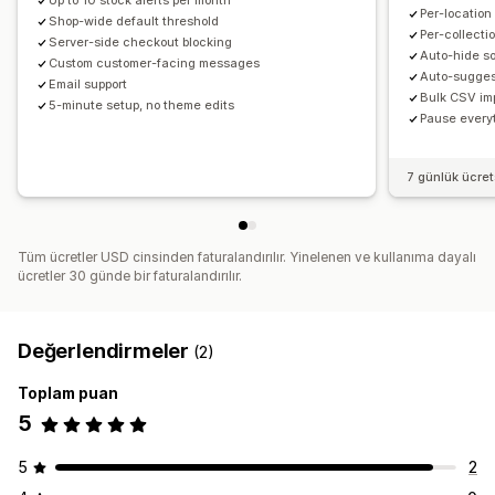
Up to 10 stock alerts per month
Per-location
Shop-wide default threshold
Per-collecti
Server-side checkout blocking
Auto-hide so
Custom customer-facing messages
Auto-suggest
Email support
Bulk CSV imp
5-minute setup, no theme edits
Pause everyt
7 günlük ücre
Tüm ücretler USD cinsinden faturalandırılır. Yinelenen ve kullanıma dayalı
ücretler 30 günde bir faturalandırılır.
Değerlendirmeler
(2)
Toplam puan
5
5
2