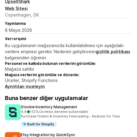
UpsellShark
Web Sitesi
Copenhagen, DK
Yayınlanma
8 Mayıs 2026
Veri erişimi
Bu uygulamanın mağazanızda kullanılabilmesi için aşağıdaki
verilere erişmesi gerekir. Nedenini geliştiricinin
gizlilik politikası
belgesinden öğrenin.
Personel ve katkıda bulunan verilerini görüntüle:
Mağaza sahibi
Mağaza verilerini görüntüle ve düzenle:
Ürünler, Shopify Functions
Ayrıntıları inceleyin
Buna benzer diğer uygulamalar
Stockie Inventory Management
5 yıldız üzerinden
4,9
(121)
•
Ücretsiz deneme kullanılabilir
toplam 121 değerlendirme
Purchase Orders & Inventory Forecasting - Restock On Time
Built for Shopify
Etsy Integration by QuickSync