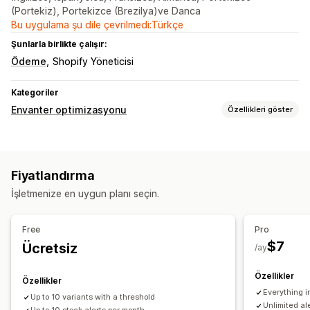
(Portekiz), Portekizce (Brezilya)ve Danca
Bu uygulama şu dile çevrilmedi:Türkçe
Şunlarla birlikte çalışır:
Ödeme
Shopify Yöneticisi
Kategoriler
Envanter optimizasyonu
Özellikleri göster
Envanter yönetimi
Envanter takibi
Çoklu konum
Stok yenileme
Fiyatlandırma
Envanter planlama
İşletmenize en uygun planı seçin.
Bildirimler ve analizler
Stoka geri ekleme bildirimleri
Yeniden stokta uyarıları
Free
Pro
Yenileme hatırlatıcıları
Düşük stok uyarıları
$7
Ücretsiz
/ay
Stokta yok bildirimleri
Eşik uyarıları
Özel raporlar
E-posta bildirimleri
Özellikler
Özellikler
Everything i
Up to 10 variants with a threshold
Unlimited al