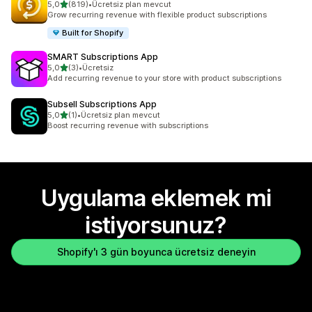
5 yıldız üzerinden
5,0
(819)
•
Ücretsiz plan mevcut
toplam 819 değerlendirme
Grow recurring revenue with flexible product subscriptions
Built for Shopify
SMART Subscriptions App
5 yıldız üzerinden
5,0
(3)
•
Ücretsiz
toplam 3 değerlendirme
Add recurring revenue to your store with product subscriptions
Subsell Subscriptions App
5 yıldız üzerinden
5,0
(1)
•
Ücretsiz plan mevcut
toplam 1 değerlendirme
Boost recurring revenue with subscriptions
Uygulama eklemek mi
istiyorsunuz?
Shopify'ı 3 gün boyunca ücretsiz deneyin