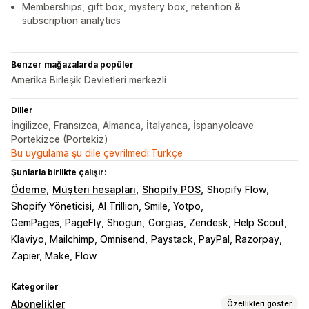
Memberships, gift box, mystery box, retention &
subscription analytics
Benzer mağazalarda popüler
Amerika Birleşik Devletleri merkezli
Diller
İngilizce, Fransızca, Almanca, İtalyanca, İspanyolcave
Portekizce (Portekiz)
Bu uygulama şu dile çevrilmedi:Türkçe
Şunlarla birlikte çalışır:
Ödeme
Müşteri hesapları
Shopify POS
Shopify Flow
Shopify Yöneticisi
AI Trillion, Smile, Yotpo
GemPages, PageFly, Shogun
Gorgias, Zendesk, Help Scout
Klaviyo, Mailchimp, Omnisend
Paystack, PayPal, Razorpay
Zapier, Make, Flow
Kategoriler
Abonelikler
Özellikleri göster