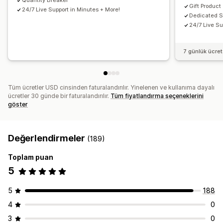
Quantity Breaker
Gift Product
24/7 Live Support in Minutes + More!
Dedicated 
24/7 Live Su
7 günlük ücre
Tüm ücretler USD cinsinden faturalandırılır. Yinelenen ve kullanıma dayalı
ücretler 30 günde bir faturalandırılır.
Tüm fiyatlandırma seçeneklerini
göster
Değerlendirmeler
(189)
Toplam puan
5
5
188
4
0
3
0