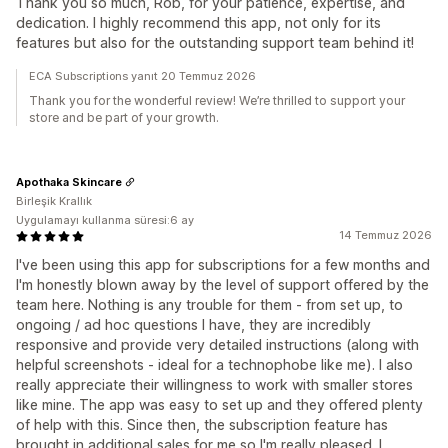
Thank you so much, Rob, for your patience, expertise, and
dedication. I highly recommend this app, not only for its
features but also for the outstanding support team behind it!
ECA Subscriptions yanıt 20 Temmuz 2026
Thank you for the wonderful review! We’re thrilled to support your
store and be part of your growth.
Apothaka Skincare
Birleşik Krallık
Uygulamayı kullanma süresi:6 ay
14 Temmuz 2026
I've been using this app for subscriptions for a few months and
I'm honestly blown away by the level of support offered by the
team here. Nothing is any trouble for them - from set up, to
ongoing / ad hoc questions I have, they are incredibly
responsive and provide very detailed instructions (along with
helpful screenshots - ideal for a technophobe like me). I also
really appreciate their willingness to work with smaller stores
like mine. The app was easy to set up and they offered plenty
of help with this. Since then, the subscription feature has
brought in additional sales for me so I'm really pleased. I