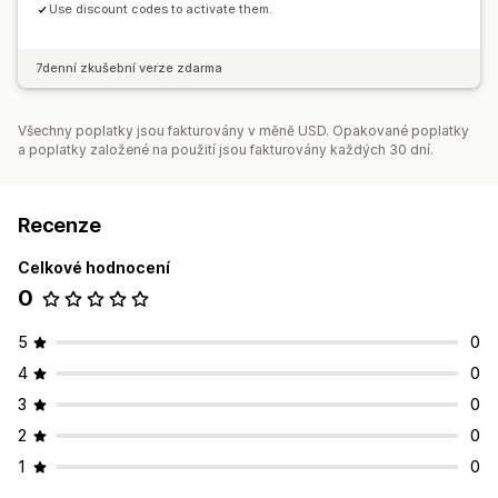
Use discount codes to activate them.
7denní zkušební verze zdarma
Všechny poplatky jsou fakturovány v měně USD. Opakované poplatky
a poplatky založené na použití jsou fakturovány každých 30 dní.
Recenze
Celkové hodnocení
0
5
0
4
0
3
0
2
0
1
0