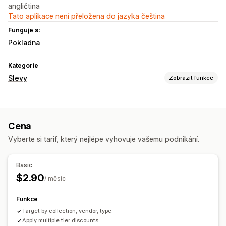
angličtina
Tato aplikace není přeložena do jazyka čeština
Funguje s:
Pokladna
Kategorie
Slevy
Zobrazit funkce
Typy slev
Úrovňové oceňování
Množstevní slevy
Procentuální slevy
Cena
Správa slev
Vyberte si tarif, který nejlépe vyhovuje vašemu podnikání.
Cílení
Označování štítky
Basic
$2.90
/ měsíc
Funkce
Target by collection, vendor, type.
Apply multiple tier discounts.