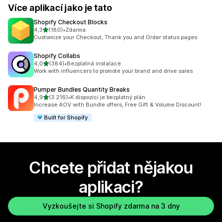
Více aplikací jako je tato
Shopify Checkout Blocks
z 5 hvězd
4,3
(180)
•
Zdarma
Celkový počet recenzí: 180
Customize your Checkout, Thank you and Order status pages
Shopify Collabs
z 5 hvězd
4,0
(384)
•
Bezplatná instalace
Celkový počet recenzí: 384
Work with influencers to promote your brand and drive sales
Pumper Bundles Quantity Breaks
z 5 hvězd
4,9
(3 216)
•
K dispozici je bezplatný plán
Celkový počet recenzí: 3216
Increase AOV with Bundle offers, Free Gift & Volume Discount!
Built for Shopify
Chcete přidat nějakou
aplikaci?
Vyzkoušejte si Shopify zdarma na 3 dny