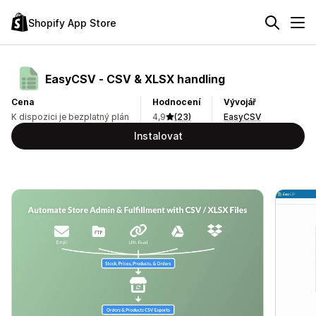
Shopify App Store
EasyCSV ‑ CSV & XLSX handling
Cena
Hodnocení
Vývojář
K dispozici je bezplatný plán
4,9
(23)
EasyCSV
Instalovat