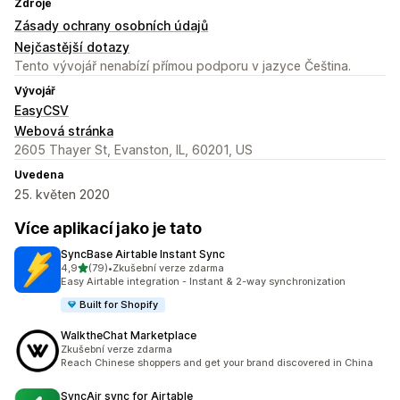
Zdroje
Zásady ochrany osobních údajů
Nejčastější dotazy
Tento vývojář nenabízí přímou podporu v jazyce Čeština.
Vývojář
EasyCSV
Webová stránka
2605 Thayer St, Evanston, IL, 60201, US
Uvedena
25. květen 2020
Více aplikací jako je tato
SyncBase Airtable Instant Sync
z 5 hvězd
4,9
(79)
•
Zkušební verze zdarma
Celkový počet recenzí: 79
Easy Airtable integration - Instant & 2-way synchronization
Built for Shopify
WalktheChat Marketplace
Zkušební verze zdarma
Reach Chinese shoppers and get your brand discovered in China
SyncAir sync for Airtable