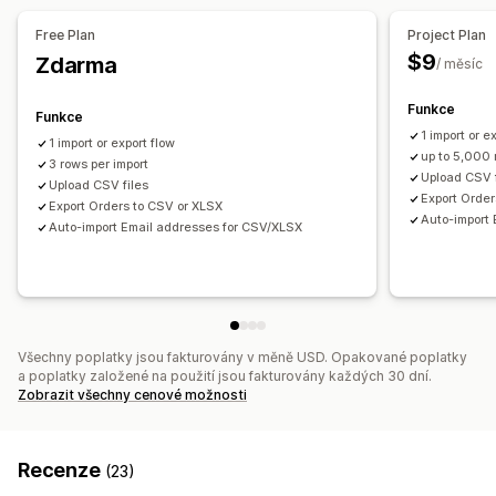
Oznámení a výkazy
Automatická synchronizace dat
Naplánované úlohy
Free Plan
Project Plan
Automatizovaná upozornění
Vlastní notifikace
Vlastní postupy
Více obchodů
$9
Zdarma
/ měsíc
Aktualizace objednávek
E-mailová upozornění
Výkazy chyb
Historické výkazy
Import a export dat
Funkce
Funkce
Stav v reálném čase
Podrobné protokoly
1 import or e
1 import or export flow
up to 5,000 
3 rows per import
Upload CSV f
Upload CSV files
Export Order
Export Orders to CSV or XLSX
Auto-import
Auto-import Email addresses for CSV/XLSX
Všechny poplatky jsou fakturovány v měně USD. Opakované poplatky
a poplatky založené na použití jsou fakturovány každých 30 dní.
Zobrazit všechny cenové možnosti
Recenze
(23)