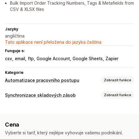
Bulk Import Order Tracking Numbers, Tags & Metafields from
CSV & XLSX files
Jazyky
angličtina
Tato aplikace není přeložena do jazyka čeština
Funguje s:
csv
email
ftp
Google Account
Google Sheets
Zapier
Kategorie
Automatizace pracovního postupu
Zobrazit funkce
Úlohy automatizace
Synchronizace skladových zásob
Zobrazit funkce
Úrovně skladových zásob
Plnění objednávek
Typ synchronizace
Štítky objednávek
Produktové štítky
Limity prodejů
Objednávky
Ceny
Podrobnosti o produktu
Varianty
Doplňování skladových zásob
Založené na čase
Cena
Jednotky SKU
Čárové kódy
Více obchodů
Automatická
Přizpůsobení
Vyberte si tarif, který nejlépe vyhovuje vašemu podnikání.
Ruční
Hromadná
V reálném čase
Naplánovaná
Vlastní
API
Podmíněná logika
Vlastní spouštěče
Šablony