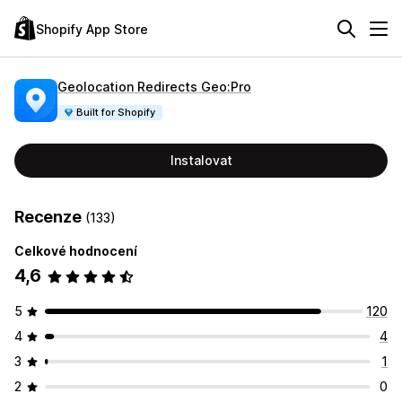
Shopify App Store
Geolocation Redirects Geo:Pro
Built for Shopify
Instalovat
Recenze
(133)
Celkové hodnocení
4,6
5
120
4
4
3
1
2
0