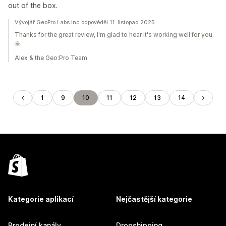
out of the box.
Vývojář GeoPro Labs Inc odpověděl 11. listopad 2025
Thanks for the great review, I'm glad to hear it's working well for you.
🙏
Alex & the Geo:Pro Team
1
9
10
11
12
13
14
Kategorie aplikací
Nejčastější kategorie
Prodejní kanály
Dropshipping