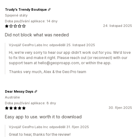
Trudy's Trendy Boutique
Spojené státy
Doba používání aplikace: 14 dny
24. listopad 2025
Did not block what was needed
Vývojář GeoPro Labs Inc odpověděl 25. listopad 2025
Hi, we're very sorry to hear our app didn't work out for you. We'd love
to fix this and make it right. Please reach out (or reconnect) with our
support team at hello@geoproapp.com, or within the app.
Thanks very much, Alex & the Geo:Pro team
Dear Messy Days
Austrálie
Doba používání aplikace: 8 dny
30. říjen 2025
Easy app to use. worth it to download
Vývojář GeoPro Labs Inc odpověděl 31. říjen 2025
Great to hear, thanks for the review!