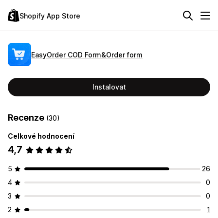
Shopify App Store
EasyOrder COD Form&Order form
Instalovat
Recenze
(30)
Celkové hodnocení
4,7
5
26
4
0
3
0
2
1