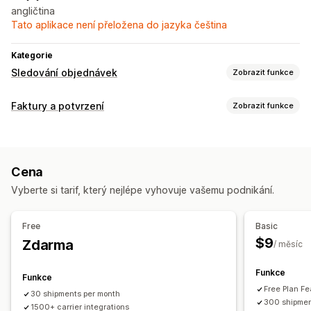
angličtina
Tato aplikace není přeložena do jazyka čeština
Kategorie
Sledování objednávek
Zobrazit funkce
Sledování
Faktury a potvrzení
Zobrazit funkce
Značková stránka pro sledování
Sledování v reálném čase
Typy dokumentů
Odhadované datum doručení
Panely
Export objednávek
Faktury
API
Analytika
Cena
Správa souborů
Notifikace
Vyberte si tarif, který nejlépe vyhovuje vašemu podnikání.
Generování PDF
Vlastní notifikace
Automatizace
Free
Basic
$9
Zdarma
/ měsíc
Funkce
Funkce
Free Plan Fe
30 shipments per month
300 shipmen
1500+ carrier integrations