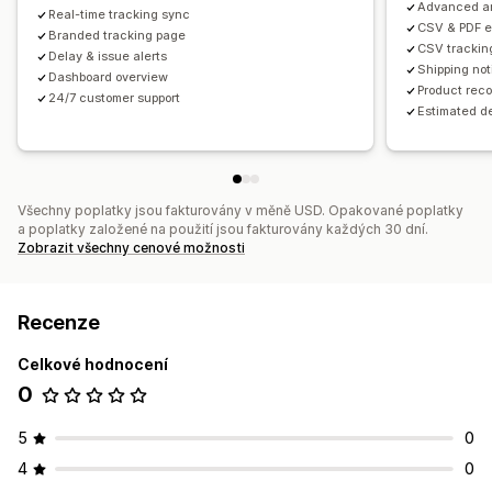
Advanced an
Real-time tracking sync
CSV & PDF e
Branded tracking page
CSV trackin
Delay & issue alerts
Shipping not
Dashboard overview
Product rec
24/7 customer support
Estimated de
Všechny poplatky jsou fakturovány v měně USD. Opakované poplatky
a poplatky založené na použití jsou fakturovány každých 30 dní.
Zobrazit všechny cenové možnosti
Recenze
Celkové hodnocení
0
5
0
4
0