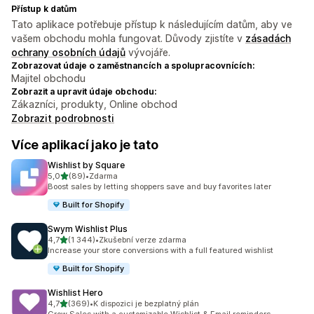
Přístup k datům
Tato aplikace potřebuje přístup k následujícím datům, aby ve
vašem obchodu mohla fungovat. Důvody zjistíte v
zásadách
ochrany osobních údajů
vývojáře.
Zobrazovat údaje o zaměstnancích a spolupracovnících:
Majitel obchodu
Zobrazit a upravit údaje obchodu:
Zákazníci, produkty, Online obchod
Zobrazit podrobnosti
Více aplikací jako je tato
Wishlist by Square
z 5 hvězd
5,0
(89)
•
Zdarma
Celkový počet recenzí: 89
Boost sales by letting shoppers save and buy favorites later
Built for Shopify
Swym Wishlist Plus
z 5 hvězd
4,7
(1 344)
•
Zkušební verze zdarma
Celkový počet recenzí: 1344
Increase your store conversions with a full featured wishlist
Built for Shopify
Wishlist Hero
z 5 hvězd
4,7
(369)
•
K dispozici je bezplatný plán
Celkový počet recenzí: 369