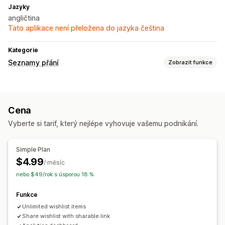
Jazyky
angličtina
Tato aplikace není přeložena do jazyka čeština
Kategorie
Seznamy přání
Zobrazit funkce
Typy seznamů
Veřejný seznam přání
Oblíbené
Uložení na později
Cena
Seznam přání hostů
Vyberte si tarif, který nejlépe vyhovuje vašemu podnikání.
Správa seznamů
Sdílení na sociálních sítích
Sdílení odkazů
Panel
Simple Plan
Import a export
Přidat do košíku
$4.99
/ měsíc
nebo $49/rok s úsporou 18 %
Přizpůsobení
Vlastní prosazování značky
Funkce
Unlimited wishlist items
Share wishlist with sharable link