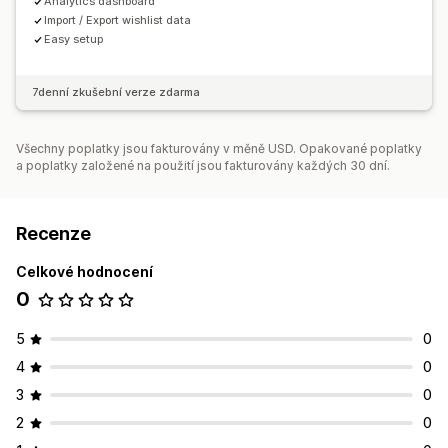
Analytics dashboard
Import / Export wishlist data
Easy setup
7denní zkušební verze zdarma
Všechny poplatky jsou fakturovány v měně USD. Opakované poplatky
a poplatky založené na použití jsou fakturovány každých 30 dní.
Recenze
Celkové hodnocení
0
5
0
4
0
3
0
2
0