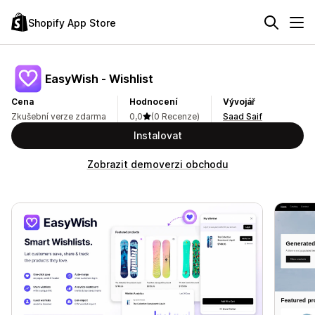
Shopify App Store
EasyWish ‑ Wishlist
Cena
Hodnocení
Vývojář
Zkušební verze zdarma
0,0
(0 Recenze)
Saad Saif
Instalovat
Zobrazit demoverzi obchodu