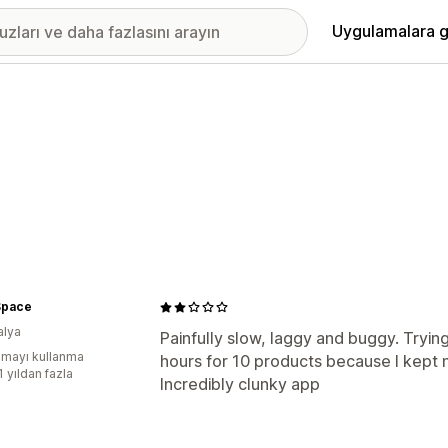
Uygulamalara g
Space
alya
Painfully slow, laggy and buggy. Tryi
mayı kullanma
hours for 10 products because I kept n
1 yıldan fazla
Incredibly clunky app