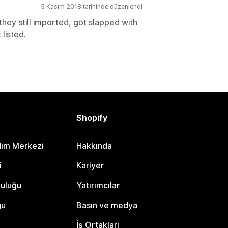
5 Kasım 2018 tarihinde düzenlendi
they still imported, got slapped with
 listed.
Shopify
dım Merkezi
Hakkında
i
Kariyer
luluğu
Yatırımcılar
gu
Basın ve medya
İş Ortakları