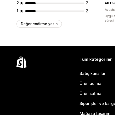
2
2
All Th
Avustr
1
2
Uygula
süresi
Değerlendirme yazın
Tüm kategoriler
Satış kanalları
Ürün bulma
Ürün satma
Siparişler ve karg
Mağaza tasarımı