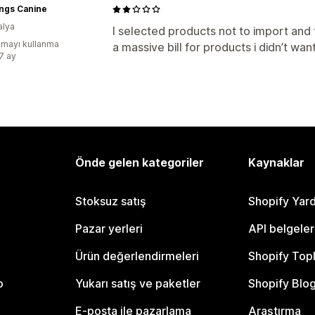
ings Canine
alya
I selected products not to import and 
mayı kullanma
a massive bill for products i didn’t want
:7 ay
Önde gelen kategoriler
Kaynaklar
Stoksuz satış
Shopify Yar
Pazar yerleri
API belgeler
Ürün değerlendirmeleri
Shopify Top
o
Yukarı satış ve paketler
Shopify Blo
E-posta ile pazarlama
Araştırma