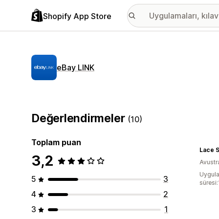
Shopify App Store
eBay LINK
Değerlendirmeler
(10)
Toplam puan
Lace 
3,2
Avustr
Uygula
5
3
süresi:
4
2
3
1