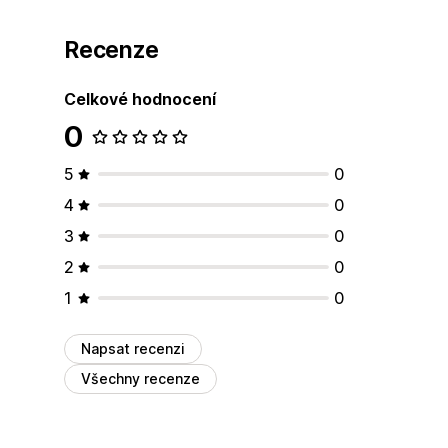
Recenze
Celkové hodnocení
0
5
0
4
0
3
0
2
0
1
0
Napsat recenzi
Všechny recenze