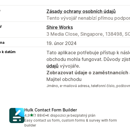
e
Zásady ochrany osobních údajů
Tento vývojář nenabízí přímou podpor
ř
Shire Works
3 Media Close, Singapore, 138498, S
na
19. únor 2024
p k datům
Tato aplikace potřebuje přístup k ná
obchodu mohla fungovat. Důvody zjist
údajů
vývojáře.
Zobrazovat údaje o zaměstnancích 
Majitel obchodu
Jméno, e‑mailová adresa, telefonní číslo, poštovn
Hulk Contact Form Builder
z 5 hvězd
4,9
(1 884)
•
K dispozici je bezplatný plán
Celkový počet recenzí: 1884
Easy contact us form, custom forms & survey with form
builder