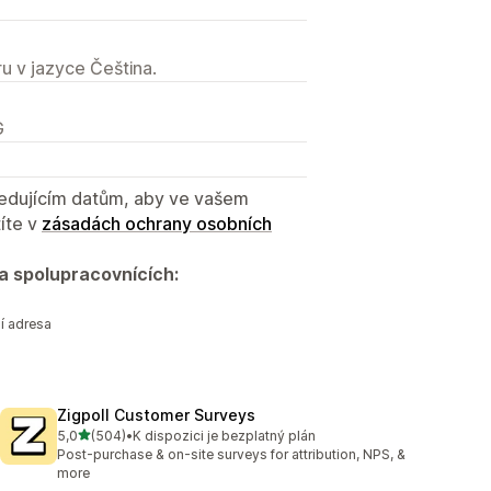
u v jazyce Čeština.
G
sledujícím datům, aby ve vašem
íte v
zásadách ochrany osobních
a spolupracovnících:
í adresa
Zigpoll Customer Surveys
z 5 hvězd
5,0
(504)
•
K dispozici je bezplatný plán
Celkový počet recenzí: 504
Post-purchase & on-site surveys for attribution, NPS, &
more