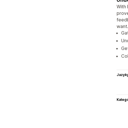
With 
prove
feedb
want.
Gat
Und
Get
Col
Jazyk
Katego