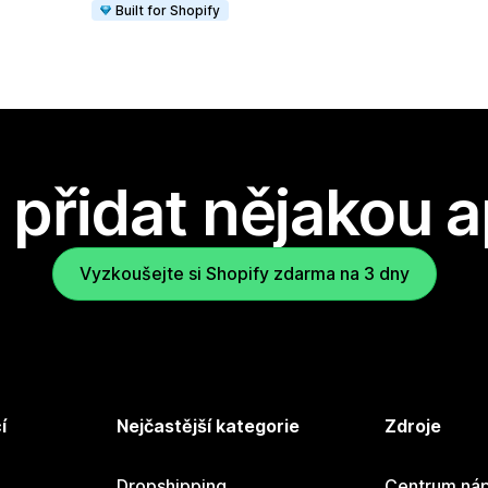
Built for Shopify
přidat nějakou a
Vyzkoušejte si Shopify zdarma na 3 dny
í
Nejčastější kategorie
Zdroje
Dropshipping
Centrum náp