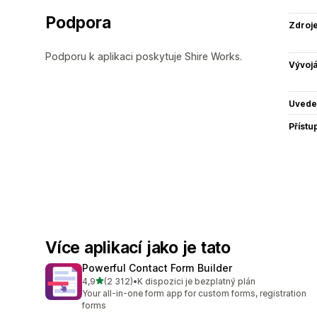
Podpora
Zdroj
Podporu k aplikaci poskytuje Shire Works.
Vývojá
Uvede
Přístu
Více aplikací jako je tato
Powerful Contact Form Builder
z 5 hvězd
4,9
(2 312)
•
K dispozici je bezplatný plán
Celkový počet recenzí: 2312
Your all-in-one form app for custom forms, registration
forms