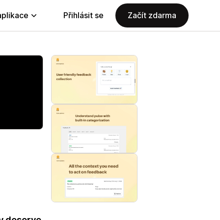
aplikace
Přihlásit se
Začít zdarma
ey deserve