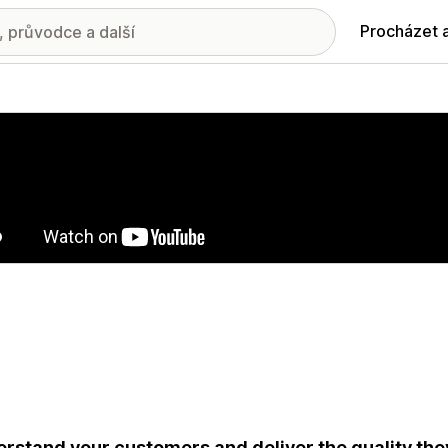
Procházet 
ie propagovaných obrázků
rstand your customers and deliver the quality th