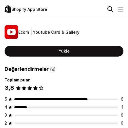
Shopify App Store
Ecom | Youtube Card & Gallery
Yükle
Değerlendirmeler
(8)
Toplam puan
3,8
5
6
4
1
3
0
2
0