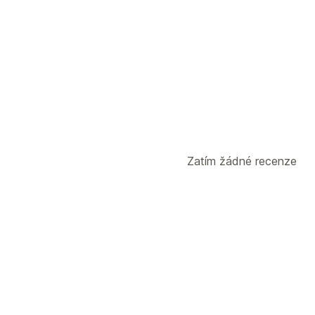
Marketing a prodej
Atribuce marketingu
Užitečné inform
Vizuály a výkazy
Teplotní mapy
Panel analytiky
Vlast
Předpovědi
Notifikace
Zatím žádné recenze