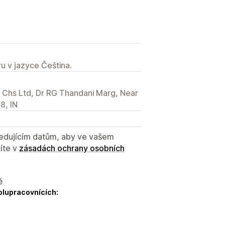
u v jazyce Čeština.
us Chs Ltd, Dr RG Thandani Marg, Near
8, IN
sledujícím datům, aby ve vašem
íte v
zásadách ochrany osobních
ě
olupracovnících: