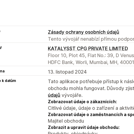
e
Zásady ochrany osobních údajů
Tento vývojář nenabízí přímou podpor
ř
KATALYSST CPG PRIVATE LIMITED
Floor 10, Plot 45, Flat No.: 39, D Ven
HDFC Bank, Worli, Mumbai, MH, 40001
na
13. listopad 2024
p k datům
Tato aplikace potřebuje přístup k ná
obchodu mohla fungovat. Důvody zjist
údajů
vývojáře.
Zobrazovat údaje o zákaznících:
Citlivé údaje, údaje o zařízení a aktivit
Zobrazovat údaje o zaměstnancích a sp
Majitel obchodu
Zobrazit a upravit údaje obchodu:
Produkty, objednávky