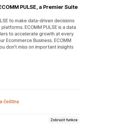
ECOMM PULSE, a Premier Suite
LSE to make data-driven decisions
e platforms. ECOMM PULSE is a data
lers to accelerate growth at every
p your Ecommerce Business. ECOMM
u don’t miss on important insights
a čeština
Zobrazit funkce