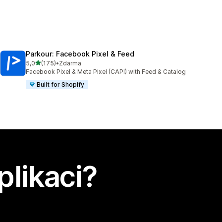
Parkour: Facebook Pixel & Feed
z 5 hvězd
5,0
(175)
•
Zdarma
Celkový počet recenzí: 175
Facebook Pixel & Meta Pixel (CAPI) with Feed & Catalog
Built for Shopify
plikaci?