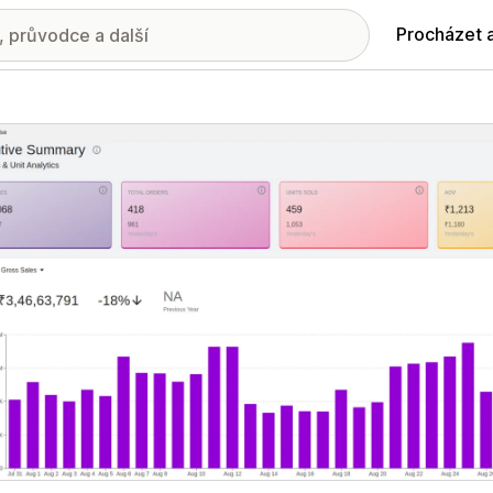
Procházet 
ie propagovaných obrázků