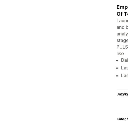
Empo
Of T
Laun
and 
analy
stage
PULSE
like
Dai
Las
Las
Jazyk
Katego