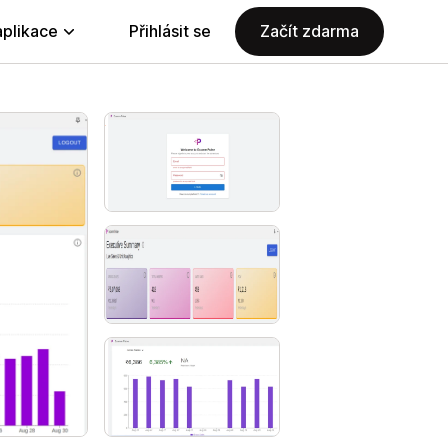
aplikace
Přihlásit se
Začít zdarma