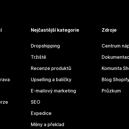
í
Nejčastější kategorie
Zdroje
Dropshipping
Centrum náp
Tržiště
Dokumentace
Recenze produktů
Komunita Sh
rava
Upselling a balíčky
Blog Shopif
E-mailový marketing
Průzkum
erze
SEO
Expedice
Měny a překlad