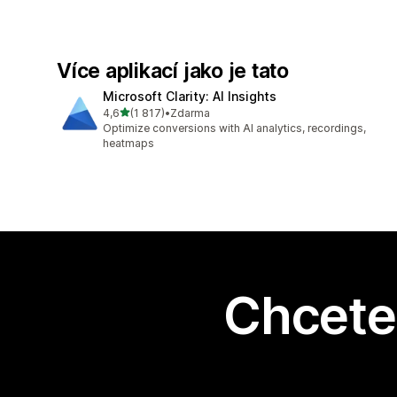
Více aplikací jako je tato
Microsoft Clarity: AI Insights
z 5 hvězd
4,6
(1 817)
•
Zdarma
Celkový počet recenzí: 1817
Optimize conversions with AI analytics, recordings,
heatmaps
Chcete 