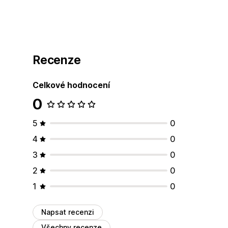
Recenze
Celkové hodnocení
0
5
0
4
0
3
0
2
0
1
0
Napsat recenzi
Všechny recenze