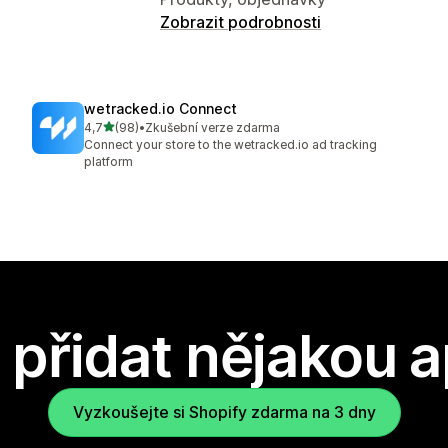
Zobrazit podrobnosti
wetracked.io Connect
z 5 hvězd
4,7
(98)
•
Zkušební verze zdarma
Celkový počet recenzí: 98
Connect your store to the wetracked.io ad tracking
platform
přidat nějakou a
Vyzkoušejte si Shopify zdarma na 3 dny