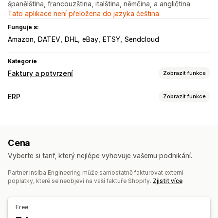
španělština, francouzština, italština, němčina, a angličtina
Tato aplikace není přeložena do jazyka čeština
Funguje s:
Amazon
DATEV
DHL
eBay
ETSY
Sendcloud
Kategorie
Faktury a potvrzení
Zobrazit funkce
Typy dokumentů
ERP
Zobrazit funkce
Faktury
Dobropisy
Cenové nabídky
Přepravní listy
Zpracování objednávek
Štítky zásilek
Vlastní postupy
Správa více platforem
Přizpůsobení
Cena
Automatizované plnění
Úpravy objednávek
Barva a písmo
Čísla faktur
Čárové kódy
Loga
Více měn
Vyberte si tarif, který nejlépe vyhovuje vašemu podnikání.
Synchronizace objednávek
Zákaznické účty
Více jazyků
Partner insiba Engineering může samostatně fakturovat externí
Správa skladových zásob
poplatky, které se neobjeví na vaší faktuře Shopify.
Zjistit více
Správa souborů
Synchronizace v reálném čase
Více lokalit
Automatizace e-mailů
Generování PDF
Tisk a export
Účetnictví a finance
Free
Výkazy