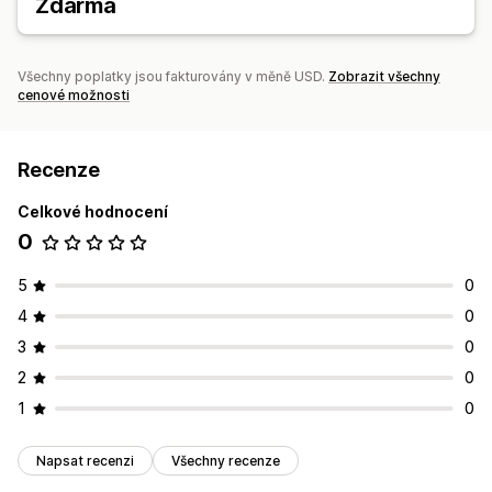
Účty závazků
Zdarma
Sledování výdajů
Sledování zisku
Nákupní objednávky
Řízení tržeb
Vykazování
Finanční konsolidace
Výpočet daní
Více měn
Všechny poplatky jsou fakturovány v měně USD.
Zobrazit všechny
cenové možnosti
Recenze
Celkové hodnocení
0
5
0
4
0
3
0
2
0
1
0
Napsat recenzi
Všechny recenze