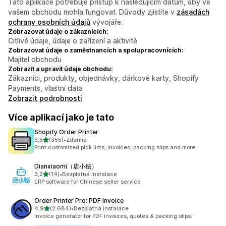
Tato aplikace potřebuje přístup k následujícím datům, aby ve
vašem obchodu mohla fungovat. Důvody zjistíte v
zásadách
ochrany osobních údajů
vývojáře.
Zobrazovat údaje o zákaznících:
Citlivé údaje, údaje o zařízení a aktivitě
Zobrazovat údaje o zaměstnancích a spolupracovnících:
Majitel obchodu
Zobrazit a upravit údaje obchodu:
Zákazníci, produkty, objednávky, dárkové karty, Shopify
Payments, vlastní data
Zobrazit podrobnosti
Více aplikací jako je tato
Shopify Order Printer
z 5 hvězd
3,5
(355)
•
Zdarma
Celkový počet recenzí: 355
Print customized pick lists, invoices, packing slips and more
Dianxiaomi（店小秘）
z 5 hvězd
3,2
(14)
•
Bezplatná instalace
Celkový počet recenzí: 14
ERP software for Chinese seller service
Order Printer Pro: PDF Invoice
z 5 hvězd
4,9
(2 684)
•
Bezplatná instalace
Celkový počet recenzí: 2684
Invoice generator for PDF invoices, quotes & packing slips.