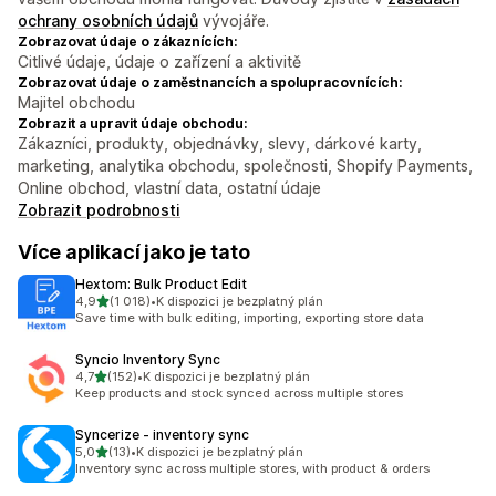
ochrany osobních údajů
vývojáře.
Zobrazovat údaje o zákaznících:
Citlivé údaje, údaje o zařízení a aktivitě
Zobrazovat údaje o zaměstnancích a spolupracovnících:
Majitel obchodu
Zobrazit a upravit údaje obchodu:
Zákazníci, produkty, objednávky, slevy, dárkové karty,
marketing, analytika obchodu, společnosti, Shopify Payments,
Online obchod, vlastní data, ostatní údaje
Zobrazit podrobnosti
Více aplikací jako je tato
Hextom: Bulk Product Edit
z 5 hvězd
4,9
(1 018)
•
K dispozici je bezplatný plán
Celkový počet recenzí: 1018
Save time with bulk editing, importing, exporting store data
Syncio Inventory Sync
z 5 hvězd
4,7
(152)
•
K dispozici je bezplatný plán
Celkový počet recenzí: 152
Keep products and stock synced across multiple stores
Syncerize ‑ inventory sync
z 5 hvězd
5,0
(13)
•
K dispozici je bezplatný plán
Celkový počet recenzí: 13
Inventory sync across multiple stores, with product & orders