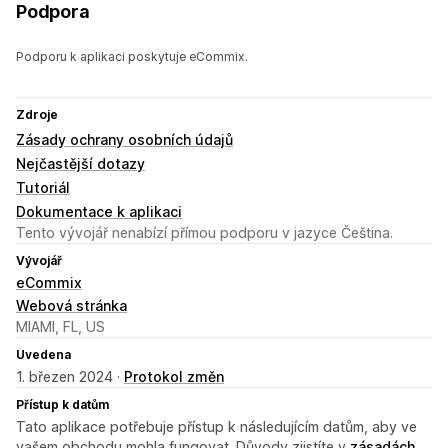
Podpora
Podporu k aplikaci poskytuje eCommix.
Zdroje
Zásady ochrany osobních údajů
Nejčastější dotazy
Tutoriál
Dokumentace k aplikaci
Tento vývojář nenabízí přímou podporu v jazyce Čeština.
Vývojář
eCommix
Webová stránka
MIAMI, FL, US
Uvedena
1. březen 2024 ·
Protokol změn
Přístup k datům
Tato aplikace potřebuje přístup k následujícím datům, aby ve
vašem obchodu mohla fungovat. Důvody zjistíte v
zásadách