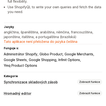
full flexibility.
Use ShopifyQL to write your own queries and fetch the data
you need.
Jazyky
angličtina, španělština, arabština, němčina, francouzština,
japonština, italština, a portugalština (brazilská)
Tato aplikace není přeložena do jazyka čeština
Funguje s:
Administrátor Shopify
Globo Product
Google Merchants
Google Sheets
Google Shopping
Infinit Options
Ymq Product Options
Kategorie
Synchronizace skladových zásob
Zobrazit funkce
Typ synchronizace
Hromadný editor
Zobrazit funkce
Objednávky
Ceny
Podrobnosti o produktu
Varianty
Upravitelné zdroje
Jednotky SKU
Čárové kódy
Více obchodů
Automatická