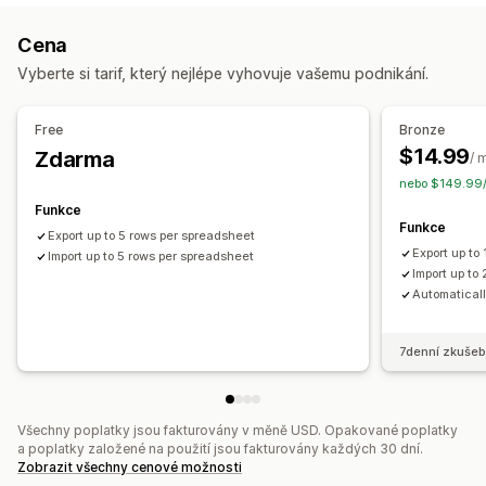
Produkty
Varianty
Objednávky
Obrázky
Ceny
Hromadná
V reálném čase
Naplánovaná
Vlastní
Cena
SKU a čárové kódy
Štítky
Popisy
Skladové zásoby
Oznámení a výkazy
Vyberte si tarif, který nejlépe vyhovuje vašemu podnikání.
Metapole
Kolekce
Automatizovaná upozornění
Aktualizace objednávek
Akce
Výkazy chyb
Historické výkazy
Free
Bronze
Hromadné odstraňování
Aktualizace SEO
Migrace dat
Upozornění na skladové zásoby
Import a export dat
$14.99
Zdarma
/ 
Synchronizace dat
Záloha
Vyhledávání a filtry
Stav v reálném čase
nebo $149.99/
Naplánované úlohy
Hromadné úpravy
Funkce
Funkce
Export up to 5 rows per spreadsheet
Export up to
Import up to 5 rows per spreadsheet
Import up to
Automatical
7denní zkušeb
Všechny poplatky jsou fakturovány v měně USD. Opakované poplatky
a poplatky založené na použití jsou fakturovány každých 30 dní.
Zobrazit všechny cenové možnosti