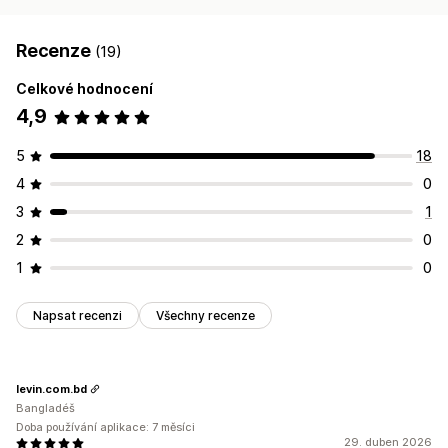
Recenze
(19)
Celkové hodnocení
4,9
5
18
4
0
3
1
2
0
1
0
Napsat recenzi
Všechny recenze
levin.com.bd
Bangladéš
Doba používání aplikace: 7 měsíci
29. duben 2026