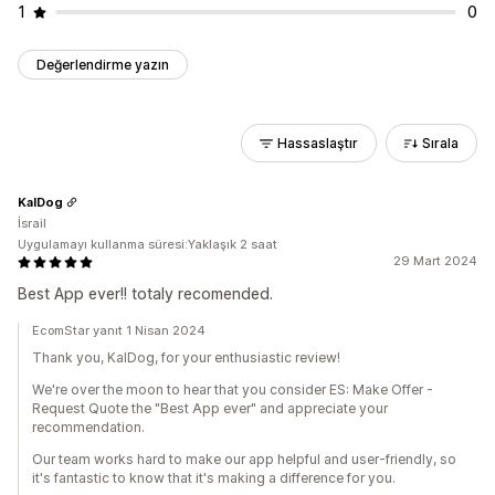
1
0
Değerlendirme yazın
Hassaslaştır
Sırala
KalDog
İsrail
Uygulamayı kullanma süresi:Yaklaşık 2 saat
29 Mart 2024
Best App ever!! totaly recomended.
EcomStar yanıt 1 Nisan 2024
Thank you, KalDog, for your enthusiastic review!
We're over the moon to hear that you consider ES: Make Offer -
Request Quote the "Best App ever" and appreciate your
recommendation.
Our team works hard to make our app helpful and user-friendly, so
it's fantastic to know that it's making a difference for you.