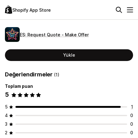
Shopify App Store
ES: Request Quote ‑ Make Offer
Yükle
Değerlendirmeler
(1)
Toplam puan
5
5
1
4
0
3
0
2
0