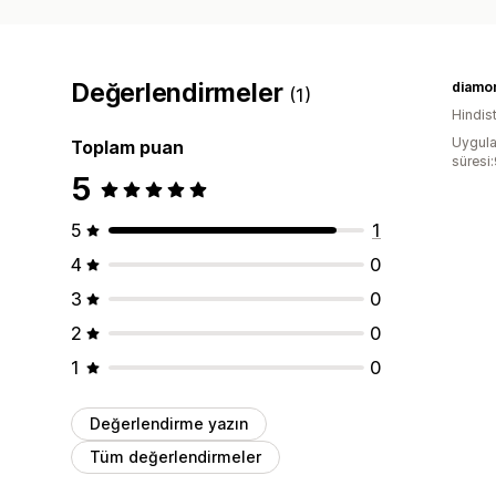
Değerlendirmeler
diamo
(1)
Hindis
Uygula
Toplam puan
süresi
5
5
1
4
0
3
0
2
0
1
0
Değerlendirme yazın
Tüm değerlendirmeler