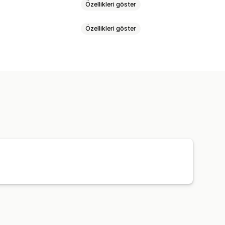
Özellikleri göster
Özellikleri göster
nlı takip
Global takip
ade etiketleri
Kargo sigortası
Kargo ücretleri
SMS
Özel bildirimler
Otomasyonlar
nlı takip
Marka öğeli takip sayfası
eleri
Kargo analizleri