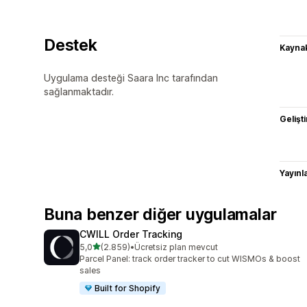
Destek
Kaynak
Uygulama desteği Saara Inc tarafından
sağlanmaktadır.
Gelişti
Yayın
Buna benzer diğer uygulamalar
CWILL Order Tracking
5 yıldız üzerinden
5,0
(2.859)
•
Ücretsiz plan mevcut
toplam 2859 değerlendirme
Parcel Panel: track order tracker to cut WISMOs & boost
sales
Built for Shopify