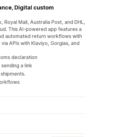
ance, Digital custom
, Royal Mail, Australia Post, and DHL,
oud. This AI-powered app features a
, and automated return workflows with
via APIs with Klaviyo, Gorgias, and
stoms declaration
 sending a link
 shipments.
orkflows