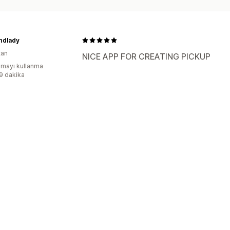
ndlady
tan
NICE APP FOR CREATING PICKUP
mayı kullanma
:9 dakika