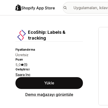
Shopify App Store
Öne ç
EcoShip: Labels &
tracking
Fiyatlandırma
Ücretsiz
Puan
5,0
(1)
Geliştirici
Saara Inc
Yükle
Demo mağazayı görüntüle