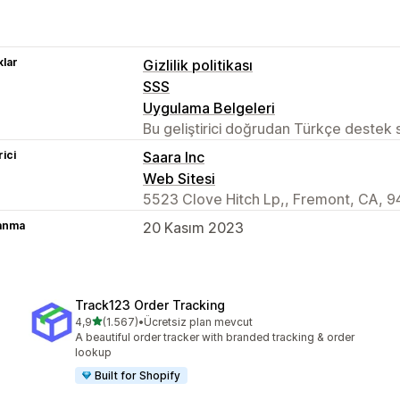
lar
Gizlilik politikası
SSS
Uygulama Belgeleri
Bu geliştirici doğrudan Türkçe destek
rici
Saara Inc
Web Sitesi
5523 Clove Hitch Lp,, Fremont, CA, 
lanma
20 Kasım 2023
Track123 Order Tracking
5 yıldız üzerinden
4,9
(1.567)
•
Ücretsiz plan mevcut
toplam 1567 değerlendirme
A beautiful order tracker with branded tracking & order
lookup
Built for Shopify