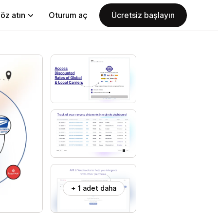
öz atın
Oturum aç
Ücretsiz başlayın
+ 1 adet daha