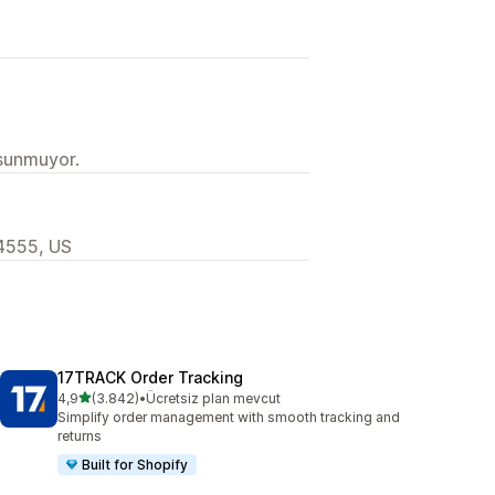
 sunmuyor.
94555, US
17TRACK Order Tracking
5 yıldız üzerinden
4,9
(3.842)
•
Ücretsiz plan mevcut
toplam 3842 değerlendirme
Simplify order management with smooth tracking and
returns
Built for Shopify