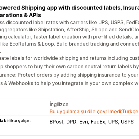
owered Shipping app with discounted labels, Insur
arations & APIs
s discounted label rates with carriers like UPS, USPS, FedEx
aggregators like Shipstation, AfterShip, Shippo and SendCl
ing calculator, faster label creation with pre-filled details
like EcoReturns & Loop. Build branded tracking and connect 
.
ate labels for worldwide shipping and returns including cu
p shoppers to buy their own carbon neutral return labels by
urance: Protect orders by adding shipping insurance to your
s & Webhooks to help you integrate in your own complex w
İngilizce
Bu uygulama şu dile çevrilmedi:Türkçe
a birlikte çalışır:
BPost
DPD
Evri
FedEx
UPS
USPS