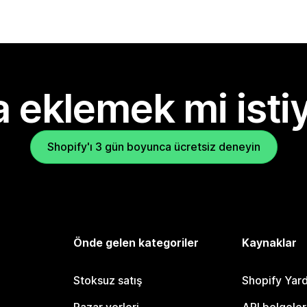
 eklemek mi isti
Shopify'ı 3 gün boyunca ücretsiz deneyin
Önde gelen kategoriler
Kaynaklar
Stoksuz satış
Shopify Yar