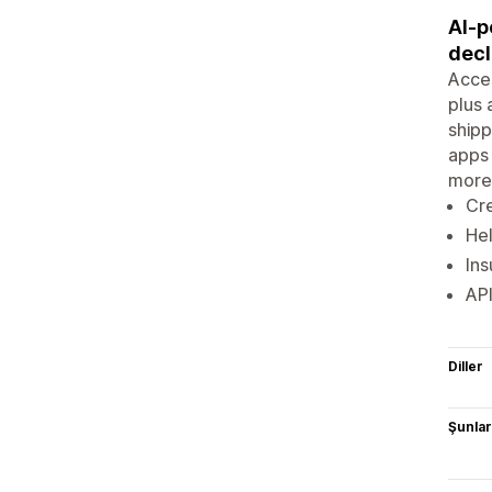
AI-p
decl
Acces
plus 
shipp
apps 
more
Cre
Hel
Ins
API
Diller
Şunlarl