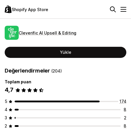
Shopify App Store
Cleverific AI Upsell & Editing
Yükle
Değerlendirmeler
(204)
Toplam puan
4,7
5
174
4
8
3
2
2
8