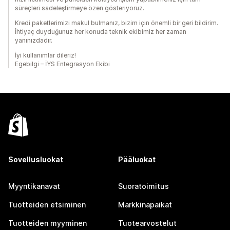
süreçleri sadeleştirmeye özen gösteriyoruz.
Kredi paketlerimizi makul bulmanız, bizim için önemli bir geri bildirim.
İhtiyaç duyduğunuz her konuda teknik ekibimiz her zaman
yanınızdadır.
İyi kullanımlar dileriz!
Egebilgi – İYS Entegrasyon Ekibi
Sovellusluokat
Pääluokat
Myyntikanavat
Suoratoimitus
Tuotteiden etsiminen
Markkinapaikat
Tuotteiden myyminen
Tuotearvostelut