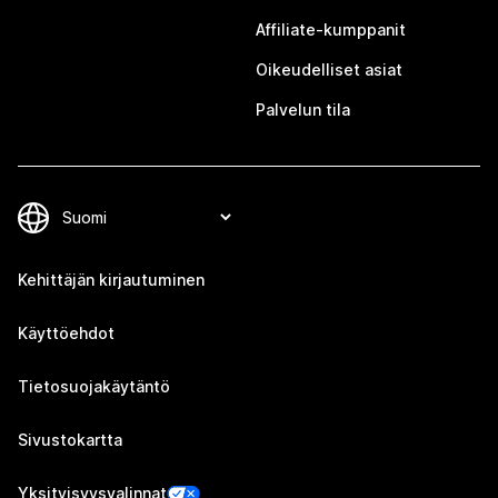
Affiliate-kumppanit
Oikeudelliset asiat
Palvelun tila
Kehittäjän kirjautuminen
Käyttöehdot
Tietosuojakäytäntö
Sivustokartta
Yksityisyysvalinnat