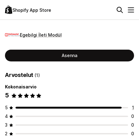
Shopify App Store
Egebilgi İleti Modül
Asenna
Arvostelut
(1)
Kokonaisarvio
5
5
1
4
0
3
0
2
0