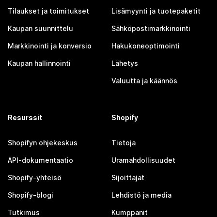
Tilaukset ja toimitukset
Lisämyynti ja tuotepaketit
Kaupan suunnittelu
Sähköpostimarkkinointi
Markkinointi ja konversio
Hakukoneoptimointi
Kaupan hallinnointi
Lähetys
Valuutta ja käännös
Resurssit
Shopify
Shopifyn ohjekeskus
Tietoja
API-dokumentaatio
Uramahdollisuudet
Shopify-yhteisö
Sijoittajat
Shopify-blogi
Lehdistö ja media
Tutkimus
Kumppanit