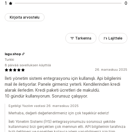
1
0
Kirjoita arvostelu
Tarkenna
Lajittele
lagu.shop
Turkki
8 päivää sovelluksen käyttöä
26. marraskuu 2025
İleti yönetim sistemi entegrasyonu için kullanışlı. Api bilgilerini
mail ile iletiyorlar. Panele girmeniz yeterli. Kendilerinden kredi
alarak ilerledim. Kredi paketi ücretleri de makuldü.
10 gündür kullanıyorum. Sorunsuz çalışıyor.
Egebilgi Yazılım vastasi 26. marraskuu 2025
Merhaba, değerli değerlendirmeniz için çok teşekkür ederiz!
İleti Yönetim Sistemi (İYS) entegrasyonumuzu sorunsuz şekilde
kullanmanız bizi gerçekten çok memnun etti. API bilgilerinin tarafınıza
hızlı iletilmesi ve panelden kolayca işlem yapabilmeniz için tüm