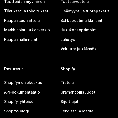
Tuotteiden myyminen
Tuotearvostelut
Tilaukset ja toimitukset
Lisämyynti ja tuotepaketit
Kaupan suunnittelu
Sähköpostimarkkinointi
Markkinointi ja konversio
Hakukoneoptimointi
Kaupan hallinnointi
Lähetys
Valuutta ja käännös
Resurssit
Shopify
Shopifyn ohjekeskus
Tietoja
API-dokumentaatio
Uramahdollisuudet
Shopify-yhteisö
Sijoittajat
Shopify-blogi
Lehdistö ja media