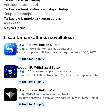
Tarkastele asiakastietoja:
Arkaluonteiset tiedot
Tarkastele henkilöstön ja avustajien tietoja:
Kaupan omistaja
Tarkastele ja muokkaa kaupan tietoja:
Asiakkaat
Näytä tiedot
Lisää tämänkaltaisia sovelluksia
EU Withdrawal Button & Form
/ 5 tähteä
4,9
(2 179)
•
Ilmainen sopimus saatavilla
2179 arvostelua yhteensä
Easily comply with EU withdrawal requirements 2023/2673
Built for Shopify
Revoq ‑ EU Withdrawal Button
/ 5 tähteä
4,9
(488)
•
Ilmainen sopimus saatavilla
488 arvostelua yhteensä
Required for EU shops from June 19, 2026 – set up in minutes.
Built for Shopify
EU Withdrawal Button Pro
/ 5 tähteä
5,0
(294)
•
Ilmainen sopimus saatavilla
294 arvostelua yhteensä
Law firm approved, compliant withdrawal button, form & email
Built for Shopify