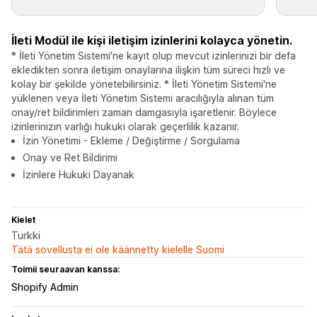
İleti Modül ile kişi iletişim izinlerini kolayca yönetin.
* İleti Yönetim Sistemi'ne kayıt olup mevcut izinlerinizi bir defa
ekledikten sonra iletişim onaylarına ilişkin tüm süreci hızlı ve
kolay bir şekilde yönetebilirsiniz. * İleti Yönetim Sistemi'ne
yüklenen veya İleti Yönetim Sistemi aracılığıyla alınan tüm
onay/ret bildirimleri zaman damgasıyla işaretlenir. Böylece
izinlerinizin varlığı hukuki olarak geçerlilik kazanır.
İzin Yönetimi - Ekleme / Değiştirme / Sorgulama
Onay ve Ret Bildirimi
İzinlere Hukuki Dayanak
Kielet
Turkki
Tätä sovellusta ei ole käännetty kielelle Suomi
Toimii seuraavan kanssa:
Shopify Admin