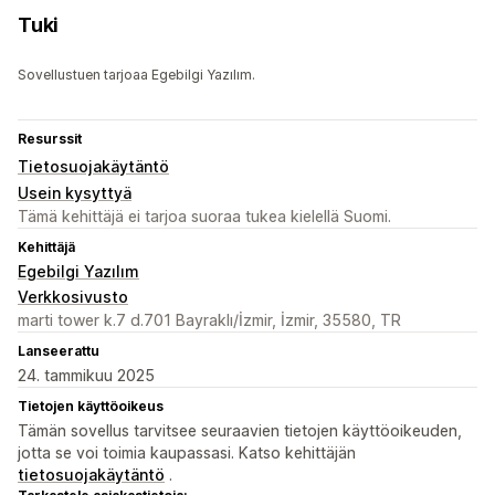
Tuki
Sovellustuen tarjoaa Egebilgi Yazılım.
Resurssit
Tietosuojakäytäntö
Usein kysyttyä
Tämä kehittäjä ei tarjoa suoraa tukea kielellä Suomi.
Kehittäjä
Egebilgi Yazılım
Verkkosivusto
marti tower k.7 d.701 Bayraklı/İzmir, İzmir, 35580, TR
Lanseerattu
24. tammikuu 2025
Tietojen käyttöoikeus
Tämän sovellus tarvitsee seuraavien tietojen käyttöoikeuden,
jotta se voi toimia kaupassasi. Katso kehittäjän
tietosuojakäytäntö
.