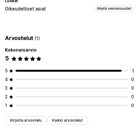
Luokat
Oikeudelliset asiat
Näytä ominaisuudet
Vaatimustenmukaisuus
Tietosuoja
Arvostelut
(1)
Kokonaisarvio
5
5
1
4
0
3
0
2
0
1
0
Kirjoita arvostelu
Kaikki arvostelut