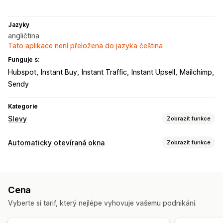
Jazyky
angličtina
Tato aplikace není přeložena do jazyka čeština
Funguje s:
Hubspot
Instant Buy
Instant Traffic
Instant Upsell
Mailchimp
Sendy
Kategorie
Slevy
Zobrazit funkce
Typy slev
Automaticky otevíraná okna
Zobrazit funkce
Slevové kódy
Kupóny
Bannery
Typy automaticky otevíraných oken
Správa slev
Automaticky otevíraná okna pro e-maily
Spouštěče a pravidla
Cílení
Geolokace
Vykazování
Cena
Důvod opuštění stránky
Formuláře
Bannery
Analytika
A/​B testování
Vyberte si tarif, který nejlépe vyhovuje vašemu podnikání.
Správa automaticky otevíraných oken
Nástroj Editor
Vlastní kód
Spouštěče a pravidla