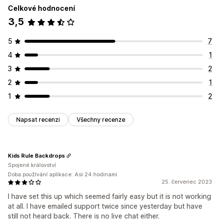
Celkové hodnocení
3,5
5
7
4
1
3
2
2
1
1
2
Napsat recenzi
Všechny recenze
Kids Rule Backdrops
Spojené království
Doba používání aplikace: Asi 24 hodinami
25. červenec 2023
I have set this up which seemed fairly easy but it is not working
at all. I have emailed support twice since yesterday but have
still not heard back. There is no live chat either.