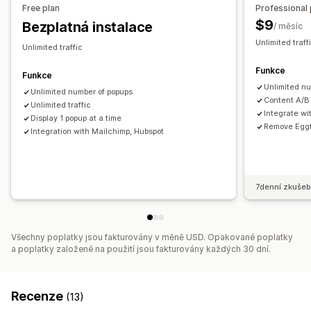
Free plan
Professional 
A/​B testování
Sledování
$9
Bezplatná instalace
/ měsíc
Unlimited traf
Unlimited traffic
Funkce
Funkce
Unlimited n
Unlimited number of popups
Content A/B
Unlimited traffic
Integrate wi
Display 1 popup at a time
Remove Eggf
Integration with Mailchimp, Hubspot
7denní zkušeb
Všechny poplatky jsou fakturovány v měně USD. Opakované poplatky
a poplatky založené na použití jsou fakturovány každých 30 dní.
Recenze
(13)