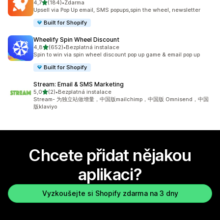
z 5 hvězd
4,7
(184)
•
Zdarma
Celkový počet recenzí: 184
Upsell via Pop Up email, SMS popups,spin the wheel, newsletter
Built for Shopify
Wheelify Spin Wheel Discount
z 5 hvězd
4,8
(652)
•
Bezplatná instalace
Celkový počet recenzí: 652
Spin to win via spin wheel discount pop up game & email pop up
Built for Shopify
Stream: Email & SMS Marketing
z 5 hvězd
5,0
(2)
•
Bezplatná instalace
Celkový počet recenzí: 2
Stream- 为独立站做增量，中国版mailchimp，中国版 Omnisend，中国
版klaviyo
Chcete přidat nějakou
aplikaci?
Vyzkoušejte si Shopify zdarma na 3 dny