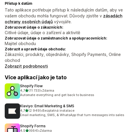
Přístup k datům
Tato aplikace potřebuje přístup k následujícím datům, aby ve
vašem obchodu mohla fungovat. Důvody zjistíte v
zásadách
ochrany osobních údajů
vývojáře.
Zobrazovat údaje o zákaznících:
Citlivé údaje, údaje o zařízení a aktivitě
Zobrazovat údaje o zaměstnancích a spolupracovnících:
Majitel obchodu
Zobrazit a upravit údaje obchodu:
Zákazníci, produkty, objednávky, Shopify Payments, Online
obchod
Zobrazit podrobnosti
Více aplikací jako je tato
Shopify Flow
z 5 hvězd
4,7
(11 733)
•
Zdarma
Celkový počet recenzí: 11733
Automate everything and get back to business
Klaviyo: Email Marketing & SMS
z 5 hvězd
4,7
(2 949)
•
Bezplatná instalace
Celkový počet recenzí: 2949
Email marketing, SMS, & WhatsApp that turn messages into sales
Shopify Forms
z 5 hvězd
4,5
(664)
•
Zdarma