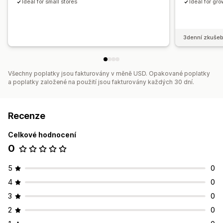
Ideal for small stores
Ideal for gr
3denní zkušeb
Všechny poplatky jsou fakturovány v měně USD. Opakované poplatky
a poplatky založené na použití jsou fakturovány každých 30 dní.
Recenze
Celkové hodnocení
0
5
0
4
0
3
0
2
0