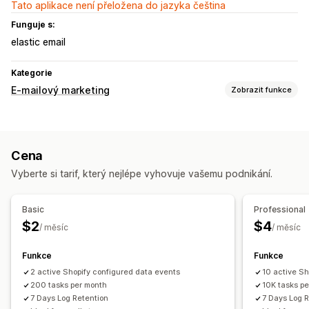
Tato aplikace není přeložena do jazyka čeština
Funguje s:
elastic email
Kategorie
E-mailový marketing
Zobrazit funkce
Typy kampaní
E-mailové kampaně
Sociální sítě
Novinky
Formuláře
Cena
Upsellingové e-maily
Opuštěný košík
Uvítací e-maily
Vyberte si tarif, který nejlépe vyhovuje vašemu podnikání.
Doporučené produkty
Správa kampaní
Basic
Professional
E-mailové domény
Spouštěče a pravidla
Automatizace
$2
$4
/ měsíc
/ měsíc
Funkce
Funkce
2 active Shopify configured data events
10 active Sh
200 tasks per month
10K tasks p
7 Days Log Retention
7 Days Log 