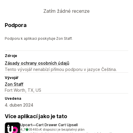
Zatím žádné recenze
Podpora
Podporu k aplikaci poskytuje Zon Staff.
Zdroje
Zásady ochrany osobních údajů
Tento vývojář nenabízí přímou podporu v jazyce Čeština.
Vývojář
Zon Staff
Fort Worth, TX, US
Uvedena
4. duben 2024
Více aplikací jako je tato
Upcart—Cart Drawer Cart Upsell
z 5 hvězd
4,7
(846)
•
K dispozici je bezplatný plán
Celkový počet recenzí: 846