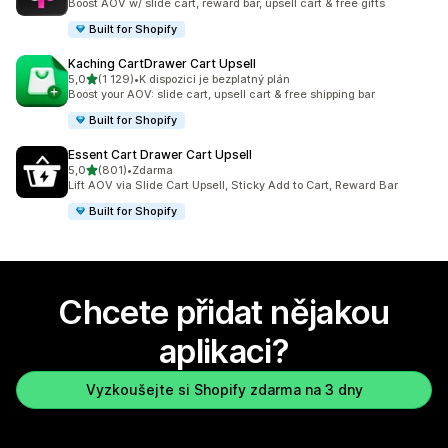
Boost AOV w/ slide cart, reward bar, upsell cart & free gifts
Built for Shopify
Kaching CartDrawer Cart Upsell
z 5 hvězd
5,0
(1 129)
•
K dispozici je bezplatný plán
Celkový počet recenzí: 1129
Boost your AOV: slide cart, upsell cart & free shipping bar
Built for Shopify
Essent Cart Drawer Cart Upsell
z 5 hvězd
5,0
(801)
•
Zdarma
Celkový počet recenzí: 801
Lift AOV via Slide Cart Upsell, Sticky Add to Cart, Reward Bar
Built for Shopify
Chcete přidat nějakou
aplikaci?
Vyzkoušejte si Shopify zdarma na 3 dny